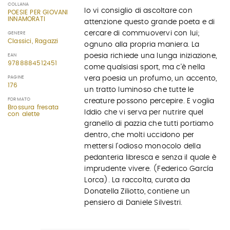
COLLANA
Io vi consiglio di ascoltare con
POESIE PER GIOVANI
INNAMORATI
attenzione questo grande poeta e di
cercare di commuovervi con lui;
GENERE
Classici, Ragazzi
ognuno alla propria maniera. La
poesia richiede una lunga iniziazione,
EAN
9788884512451
come qualsiasi sport, ma c'è nella
PAGINE
vera poesia un profumo, un accento,
176
un tratto luminoso che tutte le
FORMATO
creature possono percepire. E voglia
Brossura fresata
Iddio che vi serva per nutrire quel
con alette
granello di pazzia che tutti portiamo
dentro, che molti uccidono per
mettersi l'odioso monocolo della
pedanteria libresca e senza il quale è
imprudente vivere. (Federico García
Lorca). La raccolta, curata da
Donatella Ziliotto, contiene un
pensiero di Daniele Silvestri.