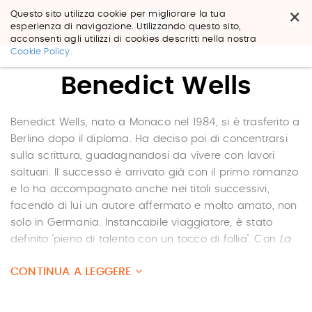
×
Questo sito utilizza cookie per migliorare la tua
esperienza di navigazione. Utilizzando questo sito,
acconsenti agli utilizzi di cookies descritti nella nostra
Salta
Cookie Policy.
ai
contenuti.
Benedict Wells
|
Salta
alla
navigazione
Benedict Wells, nato a Monaco nel 1984, si è trasferito a
Berlino dopo il diploma. Ha deciso poi di concentrarsi
sulla scrittura, guadagnandosi da vivere con lavori
saltuari. Il successo è arrivato già con il primo romanzo
e lo ha accompagnato anche nei titoli successivi,
facendo di lui un autore affermato e molto amato, non
solo in Germania. Instancabile viaggiatore, è stato
definito ‘pieno di talento con un tocco di follia’. Con
La
fine della solitudine
ha vinto nel 2016 il prestigioso
CONTINUA A LEGGERE
Premio Europeo per la Letteratura e per oltre un anno si
è imposto al vertice delle classifiche tedesche.