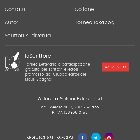
Contatti
Collane
Autori
Torneo Ickabog
Scrittori si diventa
IoScrittore
Torneo Letterario a partecipazione
VAI AL SITO
gratuita per scrittori e lettori
promosso dal Gruppo editoriale
Mauri Spagnol
Adriano Salani Editore srl
via Gherardini 10, 20145 Milano
P. IVA 12630510159
SEGUICI SUI SOCIAL