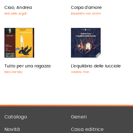
Ciao, Andrea
Colpa d'amore
Marcello Argilli
Elizabeth von Arnim
Tutto per una ragazza
L'equilibrio delle lucciole
Nick Hornby
Valeria Tron
Catalogo
Generi
Novità
Casa editrice