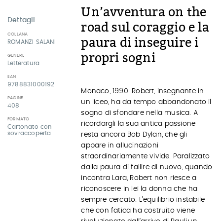
Un’avventura on the
Dettagli
road sul coraggio e la
COLLANA
paura di inseguire i
ROMANZI SALANI
propri sogni
GENERE
Letteratura
EAN
9788831000192
Monaco, 1990. Robert, insegnante in
PAGINE
un liceo, ha da tempo abbandonato il
408
sogno di sfondare nella musica. A
FORMATO
ricordargli la sua antica passione
Cartonato con
sovraccoperta
resta ancora Bob Dylan, che gli
appare in allucinazioni
straordinariamente vivide. Paralizzato
dalla paura di fallire di nuovo, quando
incontra Lara, Robert non riesce a
riconoscere in lei la donna che ha
sempre cercato. L’equilibrio instabile
che con fatica ha costruito viene