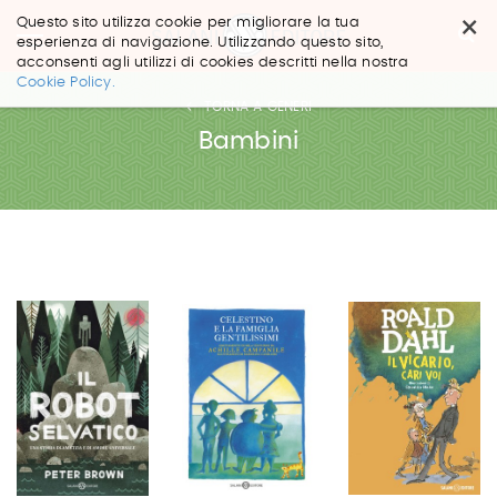
×
Questo sito utilizza cookie per migliorare la tua
esperienza di navigazione. Utilizzando questo sito,
acconsenti agli utilizzi di cookies descritti nella nostra
Salta
Cookie Policy.
ai
TORNA A GENERI
contenuti.
|
Bambini
Salta
alla
navigazione