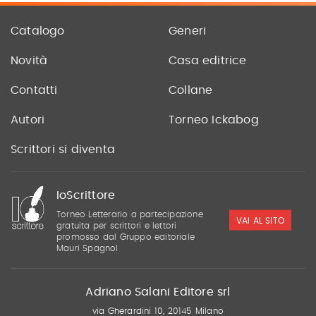
Catalogo
Generi
Novità
Casa editrice
Contatti
Collane
Autori
Torneo Ickabog
Scrittori si diventa
IoScrittore
Torneo Letterario a partecipazione
VAI AL SITO
gratuita per scrittori e lettori
promosso dal Gruppo editoriale
Mauri Spagnol
Adriano Salani Editore srl
via Gherardini 10, 20145 Milano