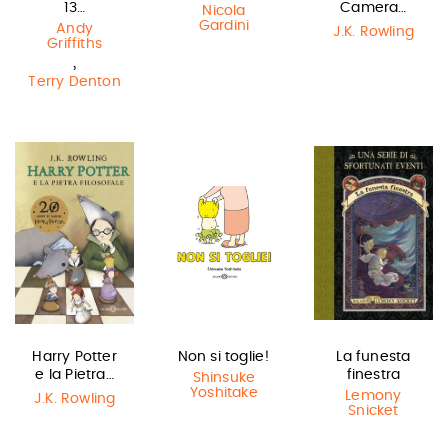
13…
Camera…
Nicola
Gardini
Andy
J.K. Rowling
Griffiths
,
Terry Denton
Harry Potter
Non si toglie!
La funesta
e la Pietra…
finestra
Shinsuke
Yoshitake
Lemony
J.K. Rowling
Snicket