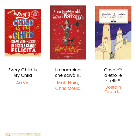
Every Child Is
La bambina
Cosa c'è
My Child
che salvò il…
dietro le
stelle?
,
Aa.Vv.
Matt Haig
Jostein
Chris Mould
Gaarder