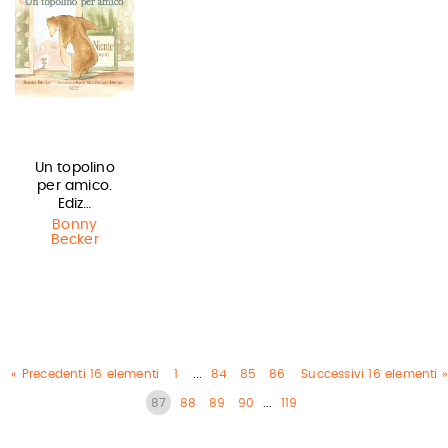
Un topolino
per amico.
Ediz…
Bonny
Becker
« Precedenti 16 elementi
1
...
84
85
86
Successivi 16 elementi »
87
88
89
90
...
119