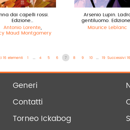
nna dai capelli rossi.
Arsenio Lupin. Ladr
Edizione…
gentiluomo. Edizion
,
Antonio Lorente
Maurice Leblanc
cy Maud Montgomery
i 16 elementi
1
...
4
5
6
7
8
9
10
...
19
Successivi 1
Generi
N
Contatti
Torneo Ickabog
S