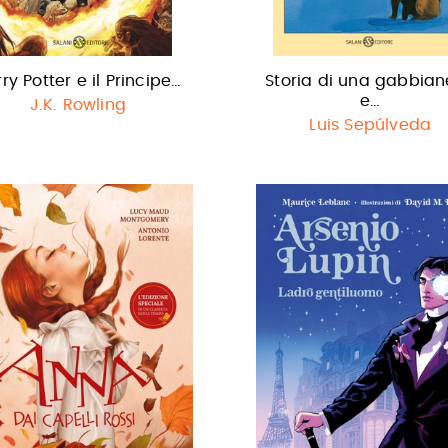
ry Potter e il Principe…
Storia di una gabbian
e…
J.K. Rowling
Luis Sepúlveda