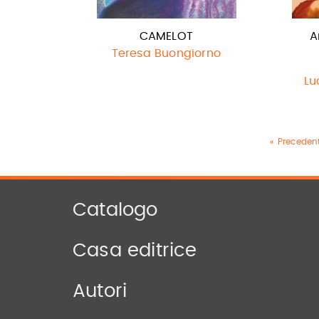
CAMELOT
A
Teresa Buongiorno
Lu
« Precedent
Catalogo
Casa editrice
Autori