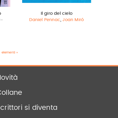
o
Il giro del cielo
e…
,
Daniel Pennac
Joan Miró
6 elementi »
ovità
Collane
crittori si diventa