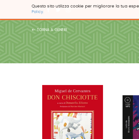
Questo sito utilizza cookie per migliorare la tua esper
Policy.
Salta
ai
TORNA A GENERI
contenuti.
|
Salta
alla
navigazione