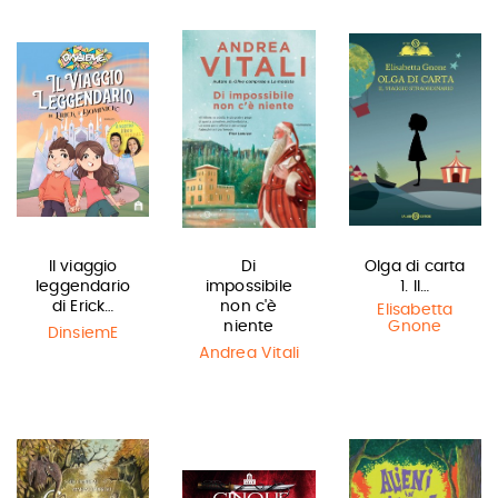
Il viaggio
Di
Olga di carta
leggendario
impossibile
1. Il…
di Erick…
non c'è
Elisabetta
niente
Gnone
DinsiemE
Andrea Vitali