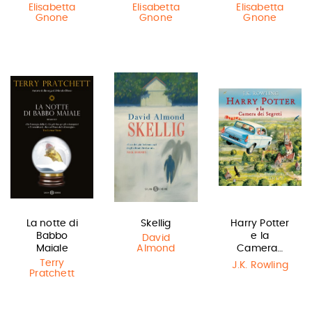
Elisabetta
Elisabetta
Elisabetta
Gnone
Gnone
Gnone
La notte di
Skellig
Harry Potter
Babbo
e la
David
Maiale
Almond
Camera…
Terry
J.K. Rowling
Pratchett