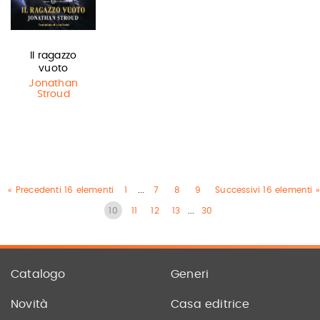
Il ragazzo
vuoto
Jonathan
Stroud
« Precedenti 16 elementi
1
...
7
8
9
Successivi 16 elementi »
10
11
12
13
...
30
Catalogo
Generi
Novità
Casa editrice