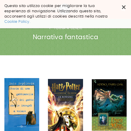
×
Questo sito utilizza cookie per migliorare la tua
esperienza di navigazione. Utilizzando questo sito,
acconsenti agli utilizzi di cookies descritti nella nostra
Salta
Cookie Policy.
ai
TORNA A GENERI
contenuti.
|
Narrativa fantastica
Salta
alla
navigazione