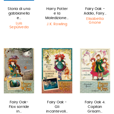
Storia di una
Harry Potter
Fairy Oak -
gabbianella
e la
Addio, Fairy…
e…
Maledizione…
Elisabetta
Gnone
Luis
J.K. Rowling
Sepúlveda
Fairy Oak-
Fairy Oak -
Fairy Oak 4.
Flox sorride
Gli
Capitan
in…
incantevoli…
Grisam…