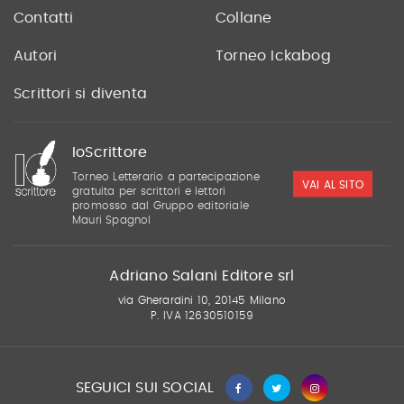
Contatti
Collane
Autori
Torneo Ickabog
Scrittori si diventa
IoScrittore
Torneo Letterario a partecipazione
VAI AL SITO
gratuita per scrittori e lettori
promosso dal Gruppo editoriale
Mauri Spagnol
Adriano Salani Editore srl
via Gherardini 10, 20145 Milano
P. IVA 12630510159
SEGUICI SUI SOCIAL