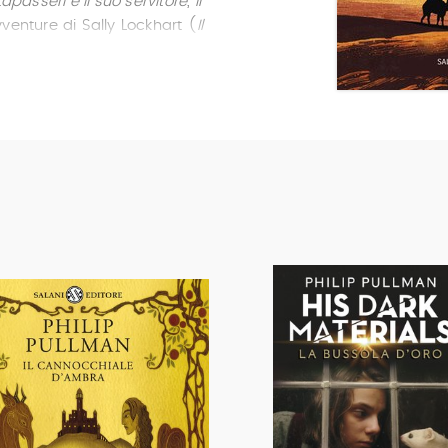
passeri e il suo servitore
,
Il
vventure di Sally Lockhart (
Il
La tigre nel pozzo
e
La
ueste oscure materie
si
gie Medal e Guardian
eguono
La lama sottile
e
Il
 nel 2001 del prestigioso
hilip Pullman ha vinto il
considerato il Nobel della
l'autore è tornato nel mondo
n l'attesissimo
Libro della