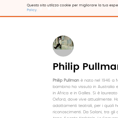
Questo sito utilizza cookie per migliorare la tua esper
Policy.
Salta
ai
contenuti.
|
Salta
alla
navigazione
Philip Pullm
Philip Pullman
è nato nel 1946 a N
bambino ha vissuto in Australia 
in Africa e in Galles. Si è laureat
Oxford, dove vive attualmente. Ha
adattamenti teatrali, per i quali 
riconoscimenti. Da Salani, tra gli a