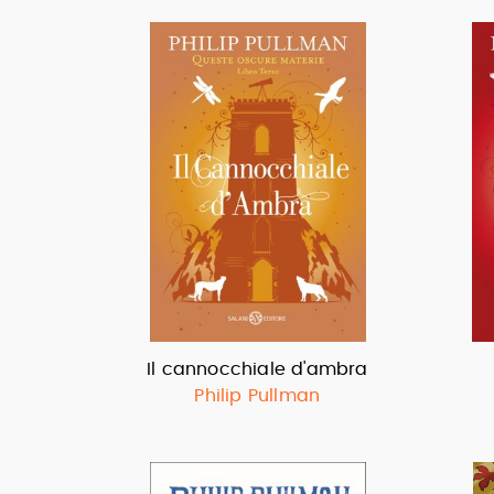
Il cannocchiale d'ambra
Philip Pullman