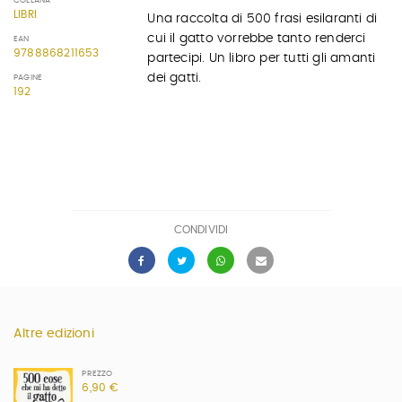
COLLANA
LIBRI
Una raccolta di 500 frasi esilaranti di
cui il gatto vorrebbe tanto renderci
EAN
9788868211653
partecipi. Un libro per tutti gli amanti
dei gatti.
PAGINE
192
CONDIVIDI
Altre edizioni
PREZZO
6,90 €