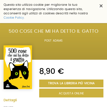
×
Questo sito utilizza cookie per migliorare la tua
esperienza di navigazione. Utilizzando questo sito,
acconsenti agli utilizzi di cookies descritti nella nostra
Salta
Cookie Policy.
ai
contenuti.
|
500 COSE CHE MI HA DETTO IL GATTO
Salta
alla
POST ADAMS
navigazione
8,90 €
TROVA LA LIBRERIA PIÙ VICINA
ACQUISTA ONLINE
Dettagli