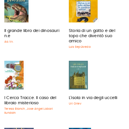
Il grande libro dei dinosauri
Storia di un gatto e del
n.e
topo che diventò suo
amico
Aa.Vv.
Luis Sepúlveda
I Cerca Tracce. Il caso del
L'isola in via degli uccelli
libraio misterioso
Uri Orlev
Teresa Blanch
Jose Angel Labari
,
Ilundain