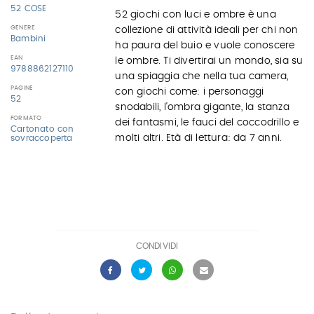
52 COSE
52 giochi con luci e ombre è una
GENERE
collezione di attività ideali per chi non
Bambini
ha paura del buio e vuole conoscere
EAN
le ombre. Ti divertirai un mondo, sia su
9788862127110
una spiaggia che nella tua camera,
PAGINE
con giochi come: i personaggi
52
snodabili, l'ombra gigante, la stanza
FORMATO
dei fantasmi, le fauci del coccodrillo e
Cartonato con
molti altri. Età di lettura: da 7 anni.
sovraccoperta
CONDIVIDI