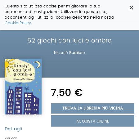
×
Questo sito utilizza cookie per migliorare la tua
esperienza di navigazione. Utilizzando questo sito,
acconsenti agli utilizzi di cookies descritti nella nostra
Salta
Cookie Policy.
ai
contenuti.
|
52 giochi con luci e ombre
Salta
alla
Niccolò Barbiero
navigazione
7,50 €
TROVA LA LIBRERIA PIÙ VICINA
ACQUISTA ONLINE
Dettagli
COLLANA