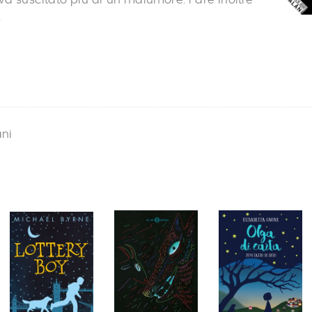
.
ani