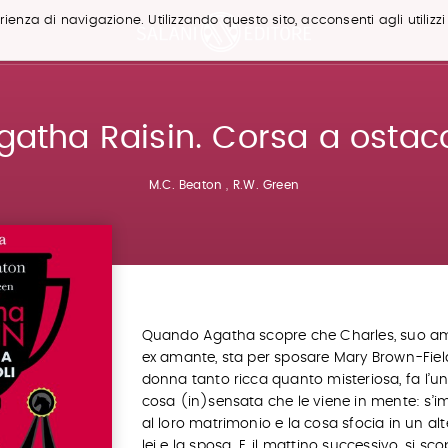
ienza di navigazione. Utilizzando questo sito, acconsenti agli utilizzi
gatha Raisin. Corsa a ostaco
M.C. Beaton
,
R.W. Green
Quando Agatha scopre che Charles, suo a
ex amante, sta per sposare Mary Brown-Fiel
donna tanto ricca quanto misteriosa, fa l’u
cosa (in)sensata che le viene in mente: s’
al loro matrimonio e la cosa sfocia in un alt
lei e la sposa. E, il mattino successivo, si sc