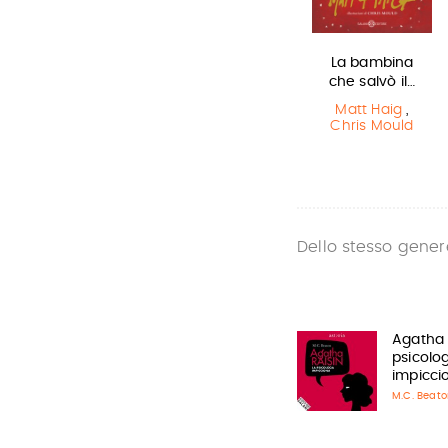
Sirene
Harry Potter e
La bambina
il Prigioniero…
che salvò il…
Monica
Rametta
J.K. Rowling
Matt Haig
,
Chris Mould
Dello stesso gener
Agatha 
psicolo
impicci
M.C. Beato