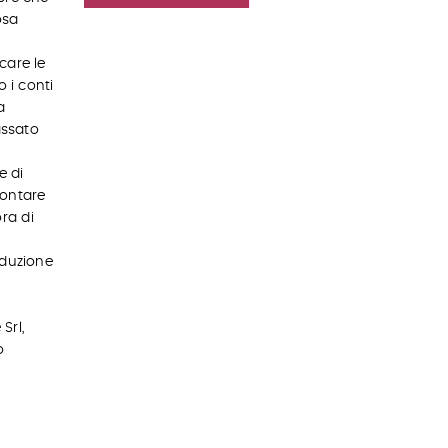
osa
rcare le
o i conti
a
assato
e di
contare
ora di
duzione
Srl,
o