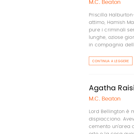
M.C. Beaton
Priscilla Halburto
attimo, Hamish Mac
pure i criminali s
lunghe, oziose gio
in compagnia della
CONTINUA A LEGGERE
Agatha Raisi
M.C. Beaton
Lord Bellington è 
dispiacciono. Aveva
cemento un’area c
orto e la cosa ave