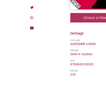
SFOGLIA LE PRI
Dettagli
COLLANA
AUDIOLIBRI LIQUIDI
GENERE
Gialli e mystery
EAN
9788831029629
PAGINE
240