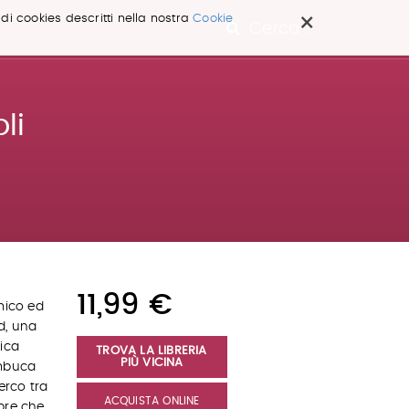
×
 di cookies descritti nella nostra
Cookie
Cerca ...
li
11,99 €
mico ed
d, una
nica
TROVA LA LIBRERIA
PIÙ VICINA
imbuca
erco tra
ACQUISTA ONLINE
opre che