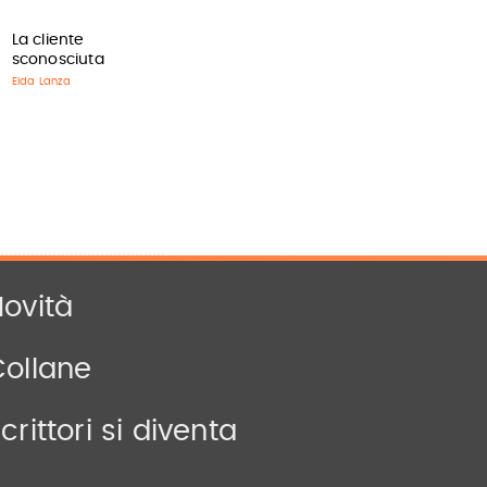
La cliente
sconosciuta
Elda Lanza
ovità
Collane
crittori si diventa