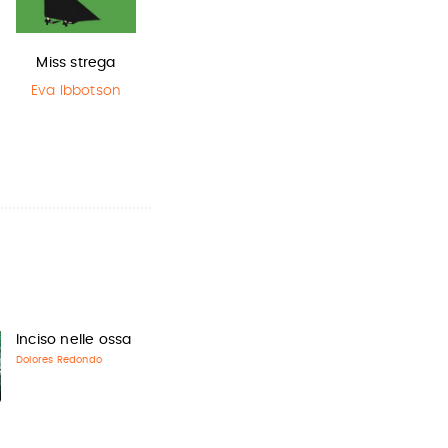
Miss strega
Il Libro della
L'ultimo lupo
Polvere
mannaro in
Eva Ibbotson
città
Philip Pullman
Guido Quarzo
Inciso nelle ossa
Dolores Redondo