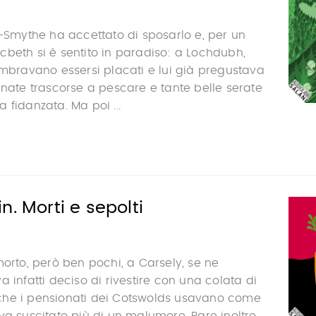
n-Smythe ha accettato di sposarlo e, per un
beth si è sentito in paradiso: a Lochdubh,
embravano essersi placati e lui già pregustava
rnate trascorse a pescare e tante belle serate
 fidanzata. Ma poi ...
n. Morti e sepolti
morto, però ben pochi, a Carsely, se ne
 infatti deciso di rivestire con una colata di
he i pensionati dei Cotswolds usavano come
va suscitato più di un malumore. Pare inoltre