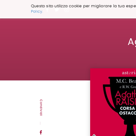
Questo sito utilizza cookie per migliorare la tua esper
Policy.
Salta
ai
contenuti.
|
A
Salta
alla
navigazione
Condividi