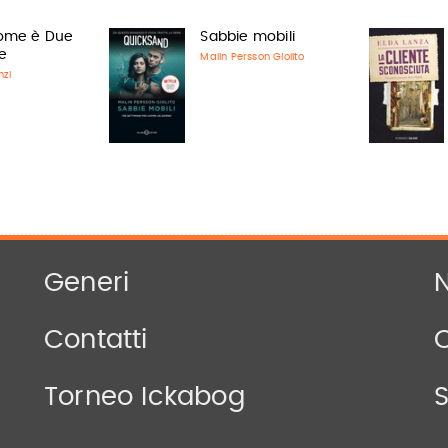
nome è Due
Sabbie mobili
e
Malin Persson Giolito
nzi
Generi
N
Contatti
Torneo Ickabog
S