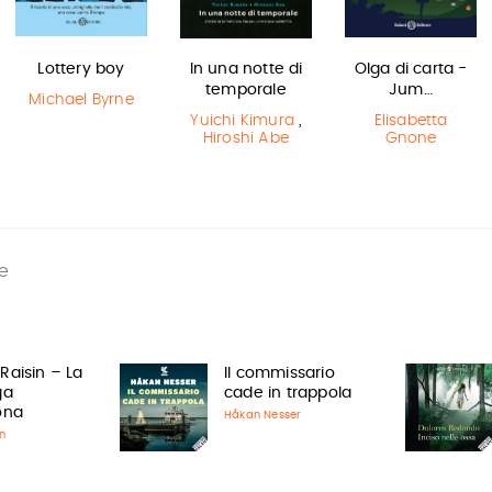
Lottery boy
In una notte di
Olga di carta -
temporale
Jum…
Michael Byrne
Yuichi Kimura
,
Elisabetta
Hiroshi Abe
Gnone
e
Raisin – La
Il commissario
ga
cade in trappola
ona
Håkan Nesser
n