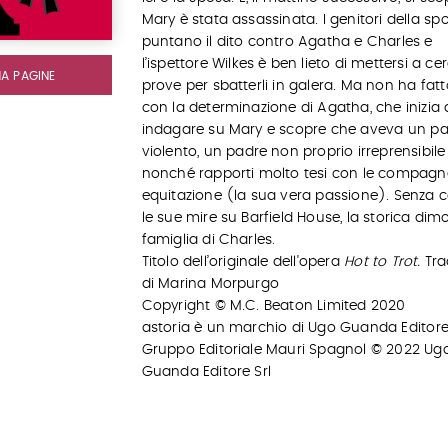
Mary è stata assassinata. I genitori della sp
puntano il dito contro Agatha e Charles e
l’ispettore Wilkes è ben lieto di mettersi a ce
MA PAGINE
prove per sbatterli in galera. Ma non ha fatt
con la determinazione di Agatha, che inizia 
indagare su Mary e scopre che aveva un p
violento, un padre non proprio irreprensibile
nonché rapporti molto tesi con le compagn
equitazione (la sua vera passione). Senza 
le sue mire su Barfield House, la storica dim
famiglia di Charles.
Titolo dell’originale dell'opera
Hot to Trot.
Tra
di Marina Morpurgo
Copyright © M.C. Beaton Limited 2020
astoria è un marchio di Ugo Guanda Editore 
Gruppo Editoriale Mauri Spagnol © 2022 Ug
Guanda Editore Srl