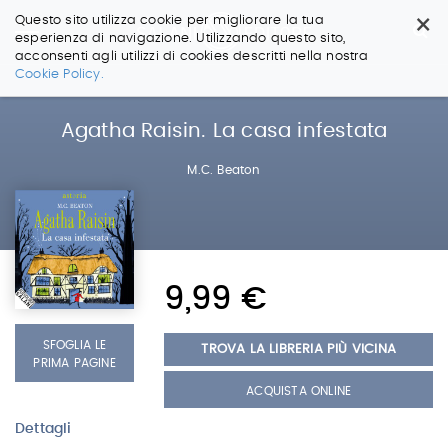
×
Questo sito utilizza cookie per migliorare la tua
esperienza di navigazione. Utilizzando questo sito,
acconsenti agli utilizzi di cookies descritti nella nostra
Salta
Cookie Policy.
ai
contenuti.
|
Agatha Raisin. La casa infestata
Salta
alla
M.C. Beaton
navigazione
9,99 €
SFOGLIA LE
TROVA LA LIBRERIA PIÙ VICINA
PRIMA PAGINE
ACQUISTA ONLINE
Dettagli