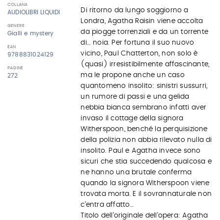
COLLANA
Di ritorno da lungo soggiorno a
AUDIOLIBRI LIQUIDI
Londra, Agatha Raisin viene accolta
GENERE
da piogge torrenziali e da un torrente
Gialli e mystery
di… noia. Per fortuna il suo nuovo
EAN
vicino, Paul Chatterton, non solo è
9788831024129
(quasi) irresistibilmente affascinante,
PAGINE
ma le propone anche un caso
272
quantomeno insolito: sinistri sussurri,
un rumore di passi e una gelida
nebbia bianca sembrano infatti aver
invaso il cottage della signora
Witherspoon, benché la perquisizione
della polizia non abbia rilevato nulla di
insolito. Paul e Agatha invece sono
sicuri che stia succedendo qualcosa e
ne hanno una brutale conferma
quando la signora Witherspoon viene
trovata morta. E il sovrannaturale non
c’entra affatto…
Titolo dell’originale dell'opera: Agatha