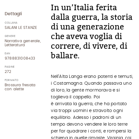
In un’Italia ferita
Dettagli
dalla guerra, la storia
COLLANA
di una generazione
SALANI LE STANZE
che aveva voglia di
GENERE
Narrativa generale,
correre, di vivere, di
Letteratura
ballare.
EAN
9788831008433
PAGINE
272
Nell’Alta Langa erano potenti e temuti,
FORMATO
i Costamagna. Quando passava uno
Brossura fresata
con alette
di loro, la gente mormorava e si
toglieva il cappello. Poi
è arrivata la guerra, che ha portato
via troppi uomini e stravolto ogni
equilibrio. Adesso i padroni di un
tempo devono vendere le loro terre
per far quadrare i conti, e rompersi la
schiena in quelle rimaste. Virginia, coi