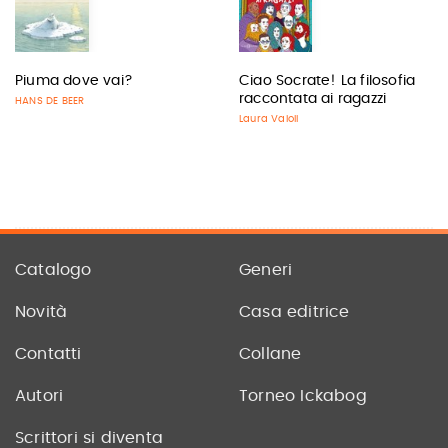
Piuma dove vai?
Ciao Socrate! La filosofia
raccontata ai ragazzi
HANS DE BEER
Laura Vaioli
Catalogo
Generi
Novità
Casa editrice
Contatti
Collane
Autori
Torneo Ickabog
Scrittori si diventa