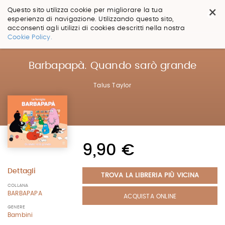
×
Questo sito utilizza cookie per migliorare la tua
esperienza di navigazione. Utilizzando questo sito,
acconsenti agli utilizzi di cookies descritti nella nostra
Salta
Cookie Policy.
ai
contenuti.
|
Barbapapà. Quando sarò grande
Salta
alla
Talus Taylor
navigazione
9,90 €
Dettagli
TROVA LA LIBRERIA PIÙ VICINA
COLLANA
BARBAPAPA
ACQUISTA ONLINE
GENERE
Bambini