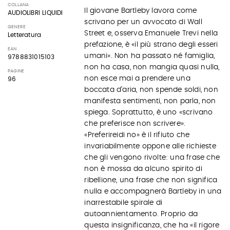
COLLANA
Il giovane Bartleby lavora come
AUDIOLIBRI LIQUIDI
scrivano per un avvocato di Wall
GENERE
Street e, osserva Emanuele Trevi nella
Letteratura
prefazione, è «il più strano degli esseri
EAN
umani». Non ha passato né famiglia,
9788831015103
non ha casa, non mangia quasi nulla,
PAGINE
non esce mai a prendere una
96
boccata d’aria, non spende soldi, non
manifesta sentimenti, non parla, non
spiega. Soprattutto, è uno «scrivano
che preferisce non scrivere».
«Preferireidi no» è il rifiuto che
invariabilmente oppone alle richieste
che gli vengono rivolte: una frase che
non è mossa da alcuno spirito di
ribellione, una frase che non significa
nulla e accompagnerà Bartleby in una
inarrestabile spirale di
autoannientamento. Proprio da
questa insignificanza, che ha «il rigore