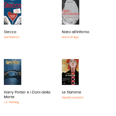
Stecco
Nato all'inferno
Garfinkle D.L.
Mario Gregu
Harry Potter e i Doni della
Le fiamme
Morte
Sophie Haydock
J.K. Rowling