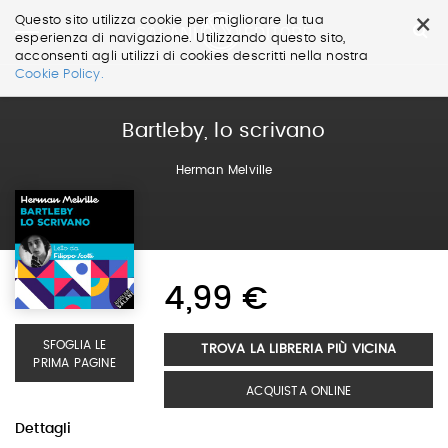
×
Questo sito utilizza cookie per migliorare la tua
esperienza di navigazione. Utilizzando questo sito,
acconsenti agli utilizzi di cookies descritti nella nostra
Salta
Cookie Policy.
ai
contenuti.
|
Bartleby, lo scrivano
Salta
alla
Herman Melville
navigazione
4,99 €
SFOGLIA LE
TROVA LA LIBRERIA PIÙ VICINA
PRIMA PAGINE
ACQUISTA ONLINE
Dettagli