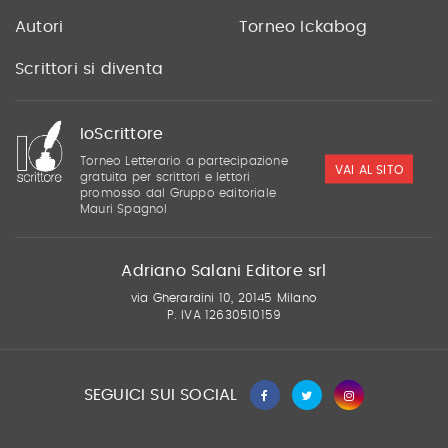
Autori
Torneo Ickabog
Scrittori si diventa
IoScrittore
Torneo Letterario a partecipazione
VAI AL SITO
gratuita per scrittori e lettori
promosso dal Gruppo editoriale
Mauri Spagnol
Adriano Salani Editore srl
via Gherardini 10, 20145 Milano
P. IVA 12630510159
SEGUICI SUI SOCIAL