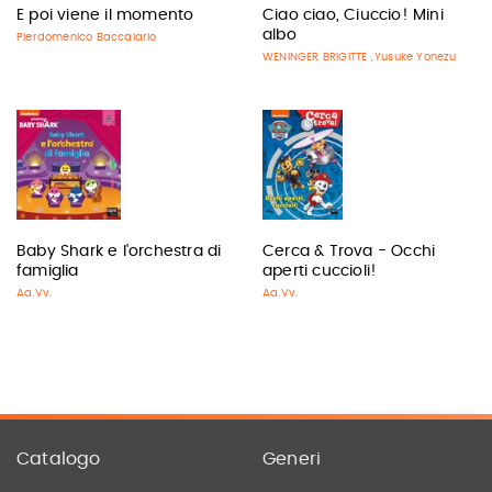
E poi viene il momento
Ciao ciao, Ciuccio! Mini
albo
Pierdomenico Baccalario
WENINGER BRIGITTE
Yusuke Yonezu
,
Baby Shark e l'orchestra di
Cerca & Trova - Occhi
famiglia
aperti cuccioli!
Aa.Vv.
Aa.Vv.
Catalogo
Generi