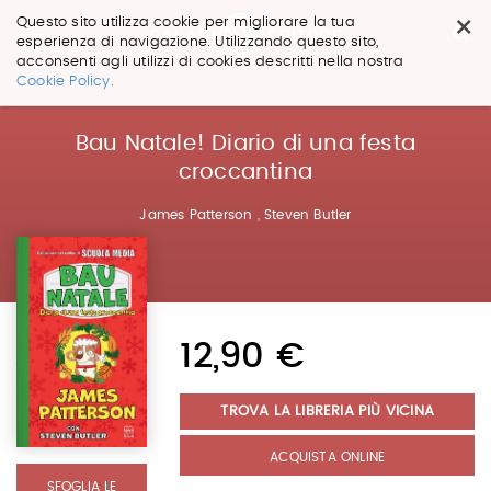
×
Questo sito utilizza cookie per migliorare la tua
esperienza di navigazione. Utilizzando questo sito,
acconsenti agli utilizzi di cookies descritti nella nostra
Salta
Cookie Policy.
ai
contenuti.
|
Bau Natale! Diario di una festa
Salta
croccantina
alla
navigazione
James Patterson
,
Steven Butler
12,90 €
TROVA LA LIBRERIA PIÙ VICINA
ACQUISTA ONLINE
SFOGLIA LE