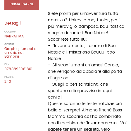
PRIMA PAGINE
Siete pronti per un'avventura tutta
natalizia? Unitevi a me, Junior, per il
Dettagli
più meraviglio-zamposo, bau-tastico
COLLANA
viaggio durante il Bau Natale!
NARRATIVA
Scoprirete tutto su:
GENERE
- L'Inzannamento, il giorno di Bau
Graphic, fumetti e
Natale e il misterioso Bauuu-bbo
umorismo,
Bambini
Natale.
EAN
- Gli strani umani chiamati Carola,
9788893081801
che vengono ad abbaiare alla porta
PAGINE
d'ingresso.
240
- Quegli alberi scintillanti, che
spuntano all'improvviso in ogni
canile!
Queste saranno le feste natalizie più
belle di sempre! Almeno finché Boss-
Mamma scoprirà cos'ho combinato
con il tacchino dell'Inzannamento… Voi
sapete tenere un segreto, vero?