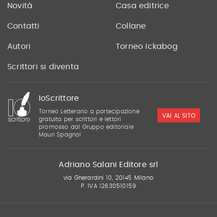
Novità
Casa editrice
Contatti
Collane
Autori
Torneo Ickabog
Scrittori si diventa
IoScrittore
Torneo Letterario a partecipazione
VAI AL SITO
gratuita per scrittori e lettori
promosso dal Gruppo editoriale
Mauri Spagnol
Adriano Salani Editore srl
via Gherardini 10, 20145 Milano
P. IVA 12630510159