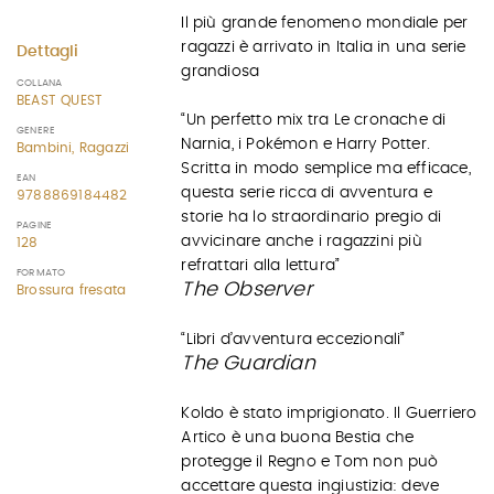
Il più grande fenomeno mondiale per
ragazzi è arrivato in Italia in una serie
Dettagli
grandiosa
COLLANA
BEAST QUEST
“Un perfetto mix tra Le cronache di
GENERE
Narnia, i Pokémon e Harry Potter.
Bambini, Ragazzi
Scritta in modo semplice ma efficace,
EAN
questa serie ricca di avventura e
9788869184482
storie ha lo straordinario pregio di
PAGINE
avvicinare anche i ragazzini più
128
refrattari alla lettura”
FORMATO
The Observer
Brossura fresata
“Libri d’avventura eccezionali”
The Guardian
Koldo è stato imprigionato. Il Guerriero
Artico è una buona Bestia che
protegge il Regno e Tom non può
accettare questa ingiustizia: deve