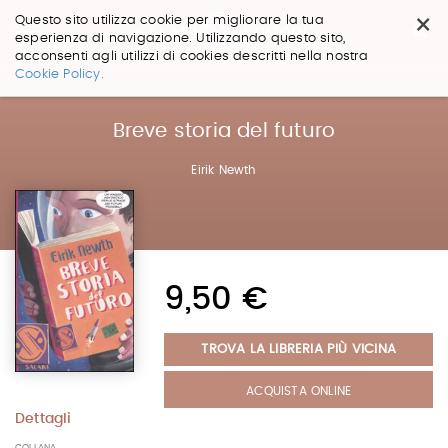
×
Questo sito utilizza cookie per migliorare la tua
esperienza di navigazione. Utilizzando questo sito,
acconsenti agli utilizzi di cookies descritti nella nostra
Salta
Cookie Policy.
ai
contenuti.
|
Breve storia del futuro
Salta
alla
Eirik Newth
navigazione
9,50 €
TROVA LA LIBRERIA PIÙ VICINA
ACQUISTA ONLINE
Dettagli
COLLANA