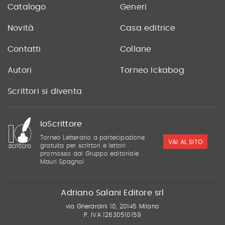
Catalogo
Generi
Novità
Casa editrice
Contatti
Collane
Autori
Torneo Ickabog
Scrittori si diventa
IoScrittore
Torneo Letterario a partecipazione
VAI AL SITO
gratuita per scrittori e lettori
promosso dal Gruppo editoriale
Mauri Spagnol
Adriano Salani Editore srl
via Gherardini 10, 20145 Milano
P. IVA 12630510159