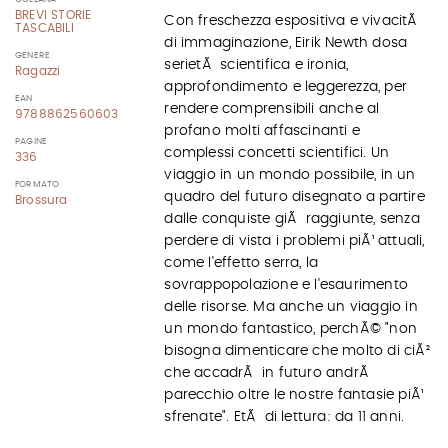
BREVI STORIE
Con freschezza espositiva e vivacitÃ
TASCABILI
di immaginazione, Eirik Newth dosa
GENERE
serietÃ scientifica e ironia,
Ragazzi
approfondimento e leggerezza, per
EAN
rendere comprensibili anche al
9788862560603
profano molti affascinanti e
PAGINE
complessi concetti scientifici. Un
336
viaggio in un mondo possibile, in un
FORMATO
quadro del futuro disegnato a partire
Brossura
dalle conquiste giÃ raggiunte, senza
perdere di vista i problemi piÃ¹ attuali,
come l'effetto serra, la
sovrappopolazione e l'esaurimento
delle risorse. Ma anche un viaggio in
un mondo fantastico, perchÃ© "non
bisogna dimenticare che molto di ciÃ²
che accadrÃ in futuro andrÃ
parecchio oltre le nostre fantasie piÃ¹
sfrenate". EtÃ di lettura: da 11 anni.