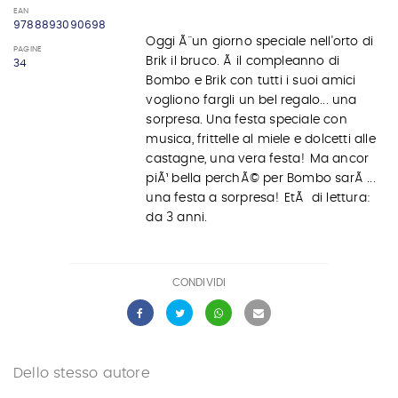
EAN
9788893090698
Oggi Ã¨ un giorno speciale nell'orto di
PAGINE
Brik il bruco. Ã il compleanno di
34
Bombo e Brik con tutti i suoi amici
vogliono fargli un bel regalo... una
sorpresa. Una festa speciale con
musica, frittelle al miele e dolcetti alle
castagne, una vera festa! Ma ancor
piÃ¹ bella perchÃ© per Bombo sarÃ ...
una festa a sorpresa! EtÃ di lettura:
da 3 anni.
CONDIVIDI
Dello stesso autore