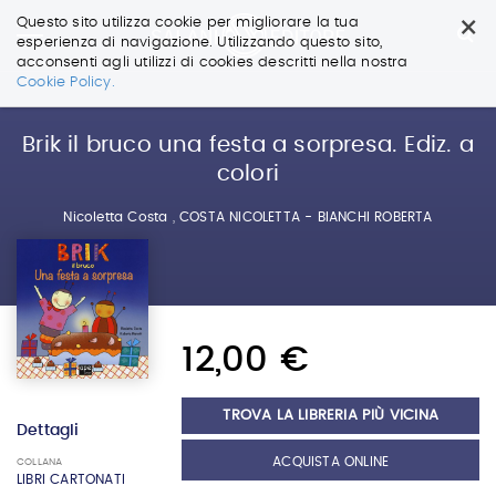
×
Questo sito utilizza cookie per migliorare la tua
esperienza di navigazione. Utilizzando questo sito,
acconsenti agli utilizzi di cookies descritti nella nostra
Salta
Cookie Policy.
ai
contenuti.
|
Brik il bruco una festa a sorpresa. Ediz. a
Salta
colori
alla
navigazione
Nicoletta Costa
,
COSTA NICOLETTA - BIANCHI ROBERTA
12,00 €
TROVA LA LIBRERIA PIÙ VICINA
Dettagli
ACQUISTA ONLINE
COLLANA
LIBRI CARTONATI