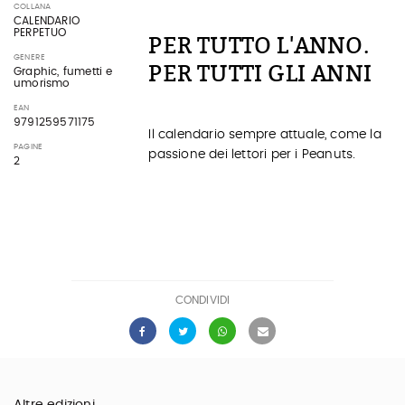
COLLANA
CALENDARIO
PERPETUO
PER TUTTO L'ANNO.
GENERE
PER TUTTI GLI ANNI
Graphic, fumetti e
umorismo
EAN
9791259571175
Il calendario sempre attuale, come la
PAGINE
passione dei lettori per i Peanuts.
2
CONDIVIDI