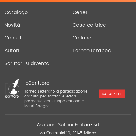
Catalogo
Generi
Novità
Casa editrice
Contatti
Collane
Autori
Torneo Ickabog
Scrittori si diventa
IoScrittore
Torneo Letterario a partecipazione
VAI AL SITO
gratuita per scrittori e lettori
promosso dal Gruppo editoriale
Mauri Spagnol
Adriano Salani Editore srl
via Gherardini 10, 20145 Milano