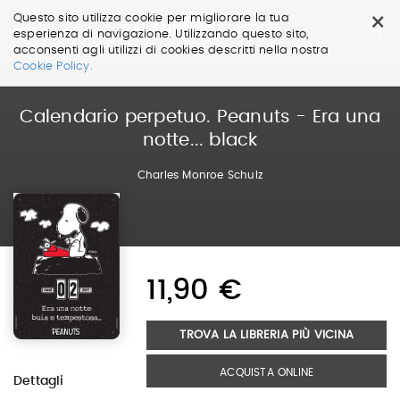
×
Questo sito utilizza cookie per migliorare la tua
esperienza di navigazione. Utilizzando questo sito,
acconsenti agli utilizzi di cookies descritti nella nostra
Salta
Cookie Policy.
ai
contenuti.
|
Calendario perpetuo. Peanuts - Era una
Salta
notte... black
alla
navigazione
Charles Monroe Schulz
11,90 €
TROVA LA LIBRERIA PIÙ VICINA
ACQUISTA ONLINE
Dettagli