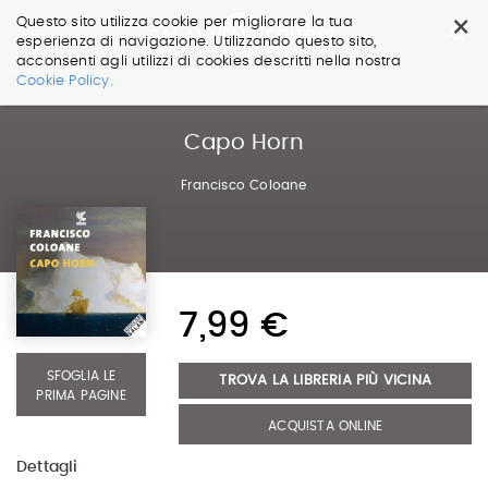
×
Questo sito utilizza cookie per migliorare la tua
esperienza di navigazione. Utilizzando questo sito,
acconsenti agli utilizzi di cookies descritti nella nostra
Salta
Cookie Policy.
ai
contenuti.
|
Capo Horn
Salta
alla
Francisco Coloane
navigazione
7,99 €
SFOGLIA LE
TROVA LA LIBRERIA PIÙ VICINA
PRIMA PAGINE
ACQUISTA ONLINE
Dettagli