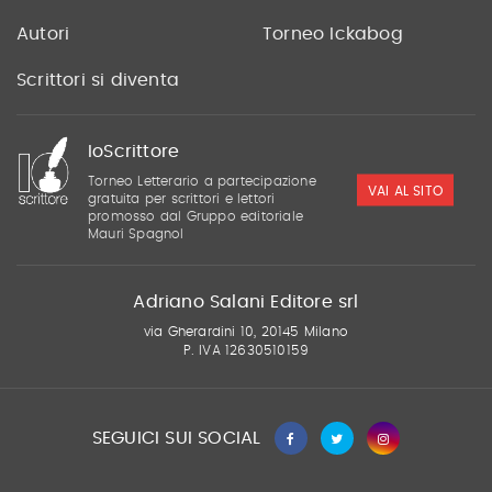
Autori
Torneo Ickabog
Scrittori si diventa
IoScrittore
Torneo Letterario a partecipazione
VAI AL SITO
gratuita per scrittori e lettori
promosso dal Gruppo editoriale
Mauri Spagnol
Adriano Salani Editore srl
via Gherardini 10, 20145 Milano
P. IVA 12630510159
SEGUICI SUI SOCIAL