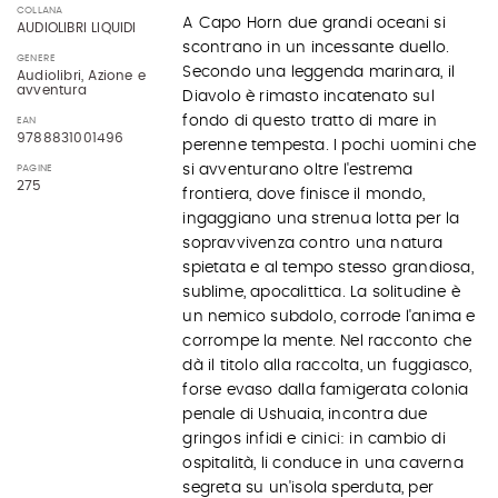
COLLANA
A Capo Horn due grandi oceani si
AUDIOLIBRI LIQUIDI
scontrano in un incessante duello.
GENERE
Secondo una leggenda marinara, il
Audiolibri, Azione e
avventura
Diavolo è rimasto incatenato sul
fondo di questo tratto di mare in
EAN
9788831001496
perenne tempesta. I pochi uomini che
si avventurano oltre l'estrema
PAGINE
275
frontiera, dove finisce il mondo,
ingaggiano una strenua lotta per la
sopravvivenza contro una natura
spietata e al tempo stesso grandiosa,
sublime, apocalittica. La solitudine è
un nemico subdolo, corrode l'anima e
corrompe la mente. Nel racconto che
dà il titolo alla raccolta, un fuggiasco,
forse evaso dalla famigerata colonia
penale di Ushuaia, incontra due
gringos infidi e cinici: in cambio di
ospitalità, li conduce in una caverna
segreta su un'isola sperduta, per