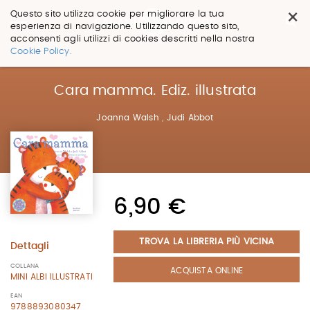
×
Questo sito utilizza cookie per migliorare la tua
esperienza di navigazione. Utilizzando questo sito,
acconsenti agli utilizzi di cookies descritti nella nostra
Salta
Cookie Policy.
ai
contenuti.
|
Cara mamma. Ediz. illustrata
Salta
alla
Joanna Walsh
,
Judi Abbot
navigazione
6,90 €
TROVA LA LIBRERIA PIÙ VICINA
Dettagli
COLLANA
ACQUISTA ONLINE
MINI ALBI ILLUSTRATI
EAN
9788893080347