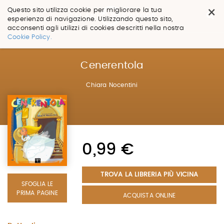
×
Questo sito utilizza cookie per migliorare la tua
esperienza di navigazione. Utilizzando questo sito,
acconsenti agli utilizzi di cookies descritti nella nostra
Salta
Cookie Policy.
ai
contenuti.
|
Cenerentola
Salta
alla
Chiara Nocentini
navigazione
0,99 €
TROVA LA LIBRERIA PIÙ VICINA
SFOGLIA LE
PRIMA PAGINE
ACQUISTA ONLINE