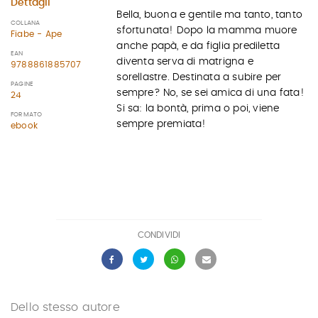
Dettagli
Bella, buona e gentile ma tanto, tanto
COLLANA
sfortunata! Dopo la mamma muore
Fiabe - Ape
anche papà, e da figlia prediletta
EAN
diventa serva di matrigna e
9788861885707
sorellastre. Destinata a subire per
PAGINE
sempre? No, se sei amica di una fata!
24
Si sa: la bontà, prima o poi, viene
FORMATO
sempre premiata!
ebook
CONDIVIDI
Dello stesso autore