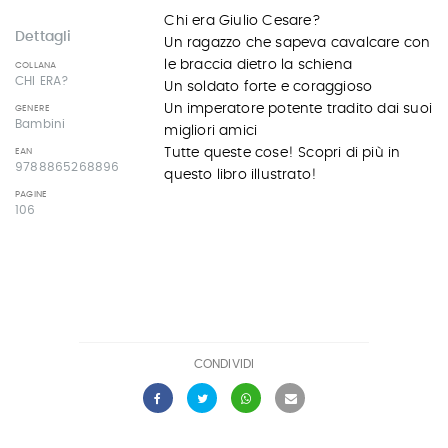
Chi era Giulio Cesare?
Dettagli
Un ragazzo che sapeva cavalcare con
le braccia dietro la schiena
COLLANA
CHI ERA?
Un soldato forte e coraggioso
Un imperatore potente tradito dai suoi
GENERE
Bambini
migliori amici
Tutte queste cose! Scopri di più in
EAN
9788865268896
questo libro illustrato!
PAGINE
106
CONDIVIDI