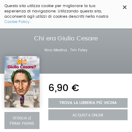
×
Questo sito utilizza cookie per migliorare la tua
esperienza di navigazione. Utilizzando questo sito,
acconsenti agli utilizzi di cookies descritti nella nostra
Salta
Cookie Policy.
ai
contenuti.
|
Chi era Giulio Cesare
Salta
alla
Nico Medina
,
Tim Foley
navigazione
6,90 €
TROVA LA LIBRERIA PIÙ VICINA
ACQUISTA ONLINE
SFOGLIA LE
PRIMA PAGINE