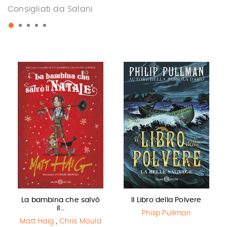
Consigliati da Salani
La bambina che salvò
Il Libro della Polvere
il…
Philip Pullman
Matt Haig
,
Chris Mould