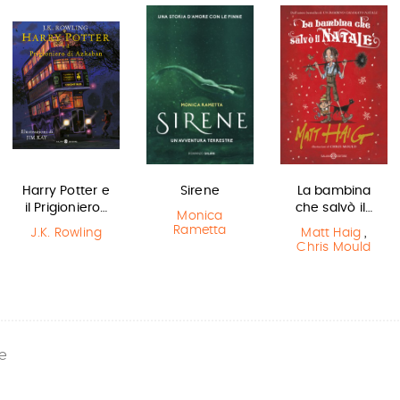
Harry Potter e
Sirene
La bambina
il Prigioniero…
che salvò il…
Monica
Rametta
J.K. Rowling
Matt Haig
,
Chris Mould
e