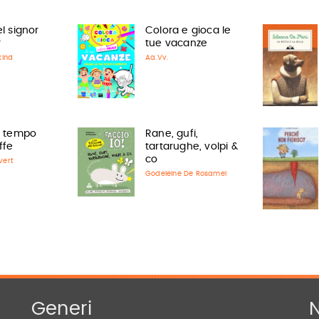
el signor
Colora e gioca le
r
tue vacanze
kind
Aa.Vv.
il tempo
Rane, gufi,
ffe
tartarughe, volpi &
co
vert
Godeleine De Rosamel
Generi
N