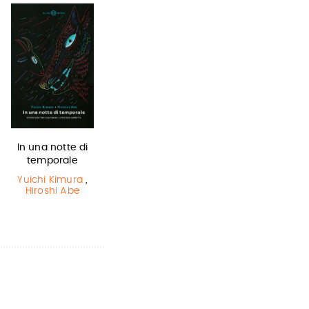
In una notte di
Olga di carta -
Lottery boy
temporale
Jum…
Michael Byrne
Yuichi Kimura
,
Elisabetta
Hiroshi Abe
Gnone