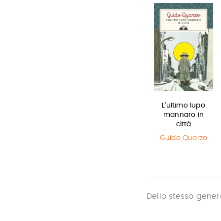
Il Libro della
Miss strega
L'ultimo lupo
Polvere
mannaro in
Eva Ibbotson
città
Philip Pullman
Guido Quarzo
Dello stesso gener