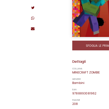
SFOGLIA LE PRI
Dettagli
COLLANA
MINECRAFT ZOMBIE
GENERE
Bambini
EAN
9788893081962
PAGINE
208