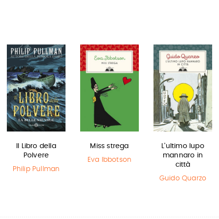
Il Libro della
Miss strega
L'ultimo lupo
Polvere
mannaro in
Eva Ibbotson
città
Philip Pullman
Guido Quarzo