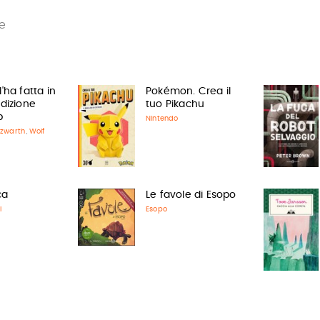
e
'ha fatta in
Pokémon. Crea il
Edizione
tuo Pikachu
p
Nintendo
lzwarth
Wolf
,
ca
Le favole di Esopo
l
Esopo