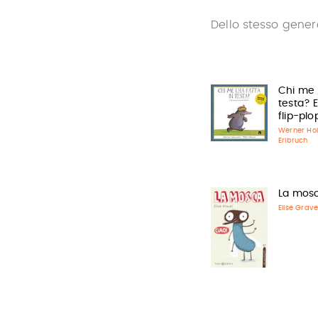
Dello stesso gener
Chi me l
testa? 
flip-plo
Werner Ho
Erlbruch
La mos
Elise Grave