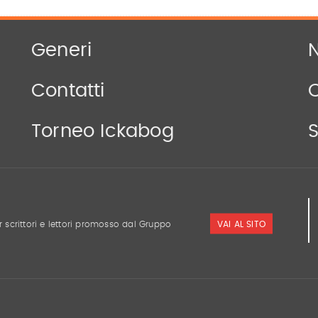
Generi
N
Contatti
Torneo Ickabog
S
VAI AL SITO
r scrittori e lettori promosso dal Gruppo