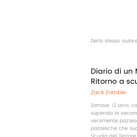
Dello stesso autor
Diario di un
Ritorno a sc
Zack Zombie
Zombie, 12 anni, v
superato la second
veramente pazzesc
pazzesche che suc
Scuola del Terrore? 