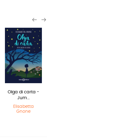
Olga di carta -
Sirene
Harry Potter e
Jum…
il Prigioniero…
Monica
Rametta
Elisabetta
J.K. Rowling
Gnone