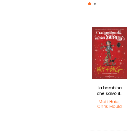
In una notte di
Lottery boy
La bambina
temporale
che salvò il…
Michael Byrne
Yuichi Kimura
,
Matt Haig
,
Hiroshi Abe
Chris Mould