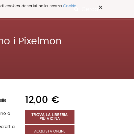
×
 di cookies descritti nella nostra
Cookie
Cerca ...
no i Pixelmon
12,00 €
lle
ano a
TROVA LA LIBRERIA
PIÙ VICINA
ecraft a
ACQUISTA ONLINE