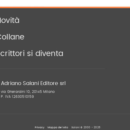
ovità
Collane
crittori si diventa
Adriano Salani Editore srl
via Gherardini 10, 20145 Milano
P. IVA 12630510159
Privacy
Mappa del sito
Salani © 2000 - 2026