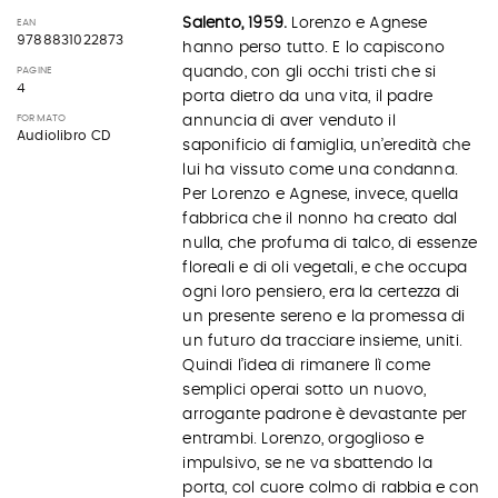
Salento, 1959.
Lorenzo e Agnese
EAN
9788831022873
hanno perso tutto. E lo capiscono
quando, con gli occhi tristi che si
PAGINE
4
porta dietro da una vita, il padre
FORMATO
annuncia di aver venduto il
Audiolibro CD
saponificio di famiglia, un’eredità che
lui ha vissuto come una condanna.
Per Lorenzo e Agnese, invece, quella
fabbrica che il nonno ha creato dal
nulla, che profuma di talco, di essenze
floreali e di oli vegetali, e che occupa
ogni loro pensiero, era la certezza di
un presente sereno e la promessa di
un futuro da tracciare insieme, uniti.
Quindi l’idea di rimanere lì come
semplici operai sotto un nuovo,
arrogante padrone è devastante per
entrambi. Lorenzo, orgoglioso e
impulsivo, se ne va sbattendo la
porta, col cuore colmo di rabbia e con