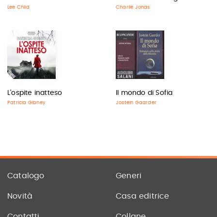
Lee Child
Charlie Jonas
L'ospite inatteso
Il mondo di Sofia
Patricia Gibney
Jostein Gaarder
Catalogo
Generi
Novità
Casa editrice
Contatti
Collane