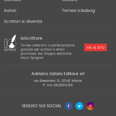
Autori
Torneo Ickabog
Scrittori si diventa
IoScrittore
Torneo Letterario a partecipazione
VAI AL SITO
gratuita per scrittori e lettori
promosso dal Gruppo editoriale
Mauri Spagnol
Adriano Salani Editore srl
via Gherardini 10, 20145 Milano
P. IVA 12630510159
SEGUICI SUI SOCIAL