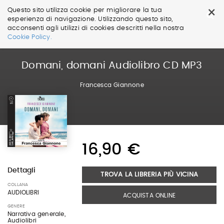
×
Questo sito utilizza cookie per migliorare la tua
esperienza di navigazione. Utilizzando questo sito,
acconsenti agli utilizzi di cookies descritti nella nostra
Salta
Cookie Policy.
ai
contenuti.
|
Domani, domani Audiolibro CD MP3
Salta
alla
Francesca Giannone
navigazione
16,90 €
Dettagli
TROVA LA LIBRERIA PIÙ VICINA
COLLANA
AUDIOLIBRI
ACQUISTA ONLINE
GENERE
Narrativa generale,
Audiolibri