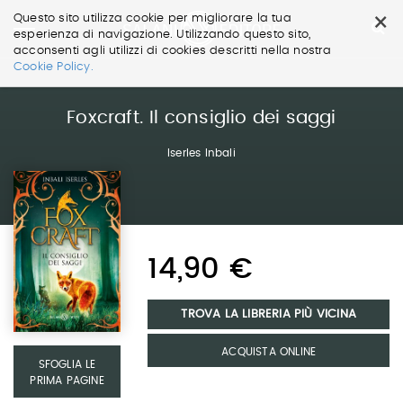
×
Questo sito utilizza cookie per migliorare la tua
esperienza di navigazione. Utilizzando questo sito,
acconsenti agli utilizzi di cookies descritti nella nostra
Salta
Cookie Policy.
ai
contenuti.
|
Foxcraft. Il consiglio dei saggi
Salta
alla
Iserles Inbali
navigazione
14,90 €
TROVA LA LIBRERIA PIÙ VICINA
ACQUISTA ONLINE
SFOGLIA LE
PRIMA PAGINE