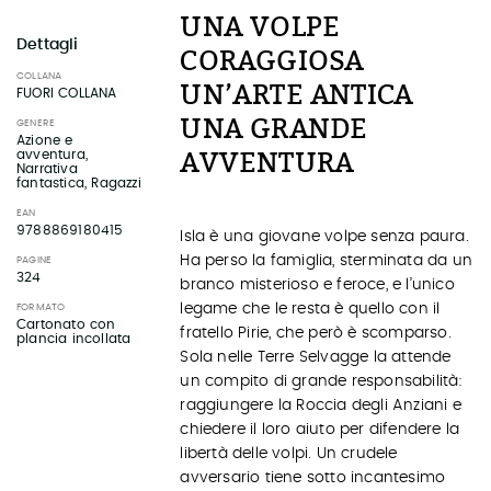
UNA VOLPE
Dettagli
CORAGGIOSA
COLLANA
UN’ARTE ANTICA
FUORI COLLANA
UNA GRANDE
GENERE
Azione e
AVVENTURA
avventura,
Narrativa
fantastica, Ragazzi
EAN
9788869180415
Isla è una giovane volpe senza paura.
Ha perso la famiglia, sterminata da un
PAGINE
324
branco misterioso e feroce, e l’unico
legame che le resta è quello con il
FORMATO
Cartonato con
fratello Pirie, che però è scomparso.
plancia incollata
Sola nelle Terre Selvagge la attende
un compito di grande responsabilità:
raggiungere la Roccia degli Anziani e
chiedere il loro aiuto per difendere la
libertà delle volpi. Un crudele
avversario tiene sotto incantesimo