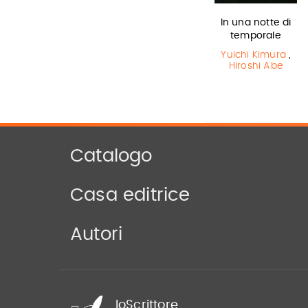
Miss strega
Harry Potter e
In una notte di
il Prigioniero…
temporale
Eva Ibbotson
J.K. Rowling
Yuichi Kimura
,
Hiroshi Abe
Catalogo
Casa editrice
Autori
IoScrittore