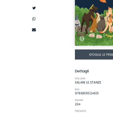
SFOGLIA LE PRI
Dettagli
COLLANA
SALANI LE STANZE
EAN
9788831024631
PAGINE
224
FORMATO