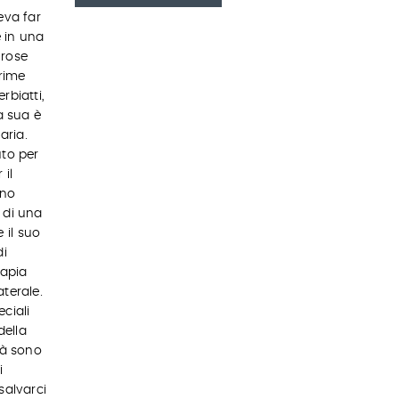
eva far
e in una
urose
prime
rbiatti,
a sua è
aria.
uto per
 il
nno
 di una
 il suo
di
rapia
terale.
ciali
della
tà sono
i
salvarci