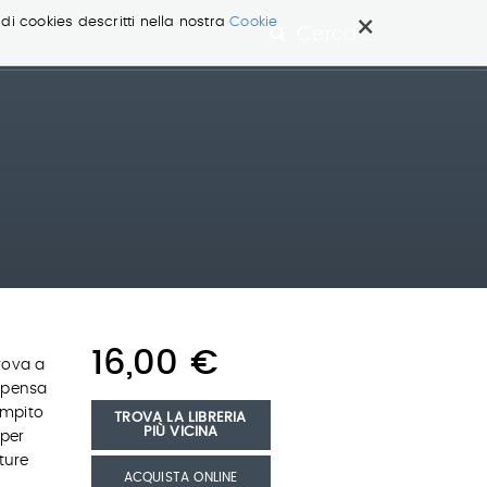
×
 di cookies descritti nella nostra
Cookie
Cerca ...
16,00 €
rova a
ripensa
empito
TROVA LA LIBRERIA
PIÙ VICINA
 per
ture
ACQUISTA ONLINE