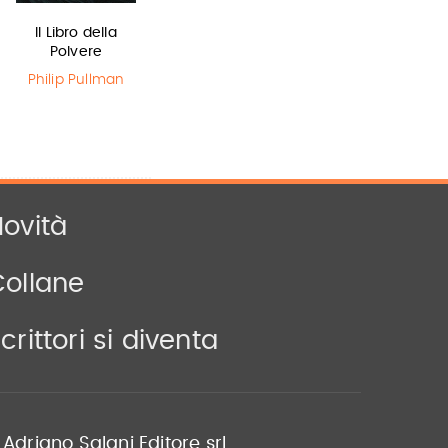
Il Libro della
L'ultimo lupo
Lottery boy
Polvere
mannaro in
Michael Byrne
città
Philip Pullman
Guido Quarzo
ovità
Collane
crittori si diventa
Adriano Salani Editore srl