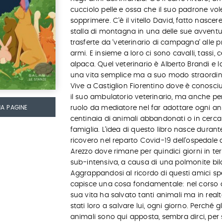
cucciolo pelle e ossa che il suo padrone vol
sopprimere. C’è il vitello David, fatto nascer
stalla di montagna in una delle sue avvent
trasferte da ‘veterinario di campagna’ alle 
armi. E insieme a loro ci sono cavalli, tassi, ce
alpaca. Quel veterinario è Alberto Brandi e l
una vita semplice ma a suo modo straordin
Vive a Castiglion Fiorentino dove è conosci
il suo ambulatorio veterinario, ma anche per
MA PAGINE
ruolo da mediatore nel far adottare ogni a
centinaia di animali abbandonati o in cerca
famiglia. L’idea di questo libro nasce durante
ricovero nel reparto Covid-19 dell’ospedale 
Arezzo dove rimane per quindici giorni in te
sub-intensiva, a causa di una polmonite bila
Aggrappandosi al ricordo di questi amici spe
capisce una cosa fondamentale: nel corso 
sua vita ha salvato tanti animali ma in real
stati loro a salvare lui, ogni giorno. Perché gl
animali sono qui apposta, sembra dirci, per 