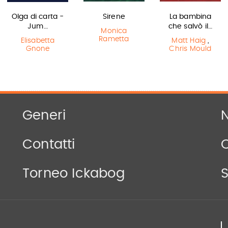
Olga di carta -
Sirene
La bambina
Jum…
che salvò il…
Monica
Rametta
Elisabetta
Matt Haig
,
Gnone
Chris Mould
Generi
N
Contatti
Torneo Ickabog
S