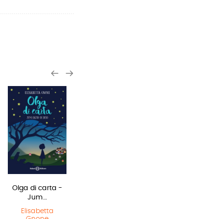
Olga di carta -
Harry Potter e
Lottery boy
Jum…
il Prigioniero…
Michael Byrne
Elisabetta
J.K. Rowling
Gnone