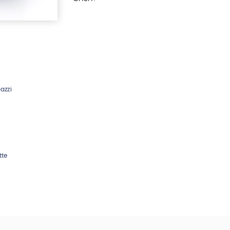
azzi
tte