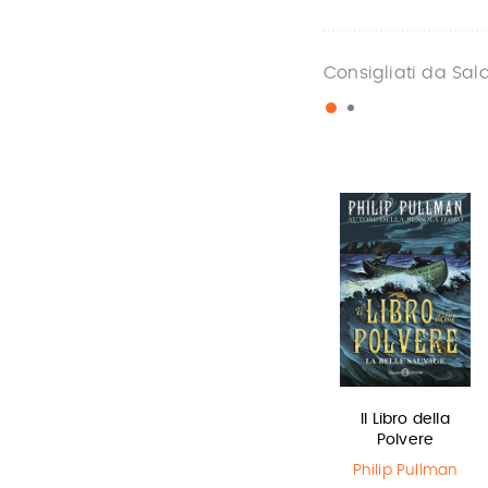
Consigliati da Sal
Sirene
Miss strega
Il Libro della
Polvere
Monica
Eva Ibbotson
Rametta
Philip Pullman