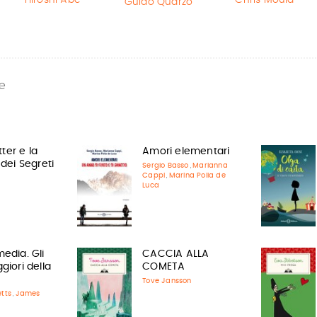
Guido Quarzo
e
ter e la
Amori elementari
ei Segreti
Sergio Basso
Marianna
,
Cappi
Marina Polla de
,
Luca
edia. Gli
CACCIA ALLA
giori della
COMETA
Tove Jansson
etts
James
,