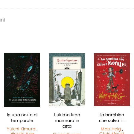
ani
In una notte di
L'ultimo lupo
La bambina
temporale
mannaro in
che salvò il…
città
Yuichi Kimura
,
Matt Haig
,
Hiroshi Abe
Chris Mould