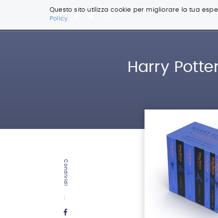
Questo sito utilizza cookie per migliorare la tua esper
Policy.
Salta
ai
contenuti.
|
Harry Potte
Salta
alla
navigazione
Condividi