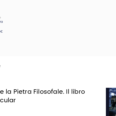
O
ra
 €
e
 la Pietra Filosofale. Il libro
cular