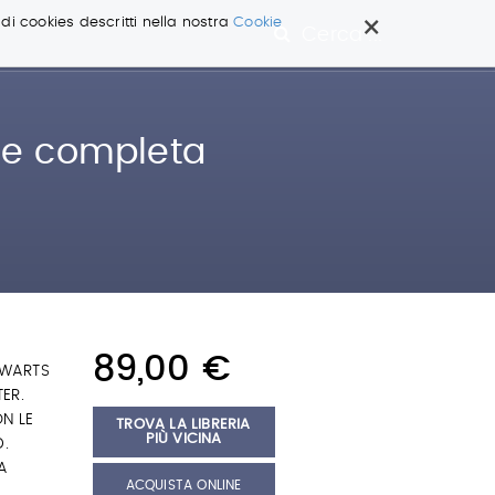
×
 di cookies descritti nella nostra
Cookie
Cerca ...
rie completa
89,00 €
GWARTS
TER.
ON LE
TROVA LA LIBRERIA
PIÙ VICINA
D.
A
ACQUISTA ONLINE