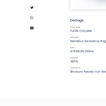
Dettagli
COLLANA
FUORI COLLANA
GENERE
Narrativa fantastica, Rag
EAN
9788831029964
PAGINE
3856
FORMATO
Brossura fresata con ale