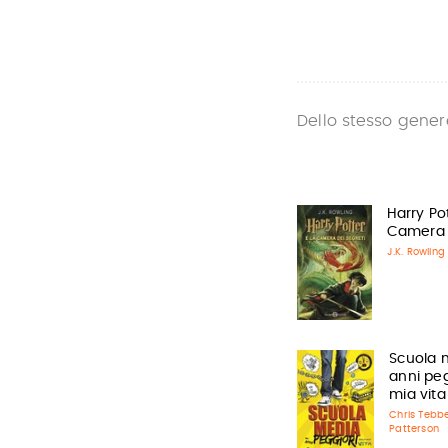
Dello stesso gener
Harry Pot
Camera d
J.K. Rowling
Scuola m
anni peg
mia vita
Chris Tebb
Patterson