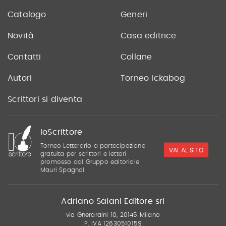
Catalogo
Generi
Novità
Casa editrice
Contatti
Collane
Autori
Torneo Ickabog
Scrittori si diventa
IoScrittore
Torneo Letterario a partecipazione
VAI AL SITO
gratuita per scrittori e lettori
promosso dal Gruppo editoriale
Mauri Spagnol
Adriano Salani Editore srl
via Gherardini 10, 20145 Milano
P. IVA 12630510159