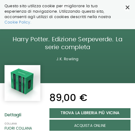
×
Questo sito utilizza cookie per migliorare la tua
esperienza di navigazione. Utilizzando questo sito,
acconsenti agli utilizzi di cookies descritti nella nostra
Salta
Cookie Policy.
ai
contenuti.
|
Harry Potter. Edizione Serpeverde. La
Salta
serie completa
alla
navigazione
J.K. Rowling
89,00 €
TROVA LA LIBRERIA PIÙ VICINA
Dettagli
COLLANA
ACQUISTA ONLINE
FUORI COLLANA