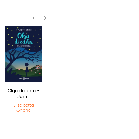
Olga di carta -
Miss strega
Sirene
Jum…
Eva Ibbotson
Monica
Rametta
Elisabetta
Gnone