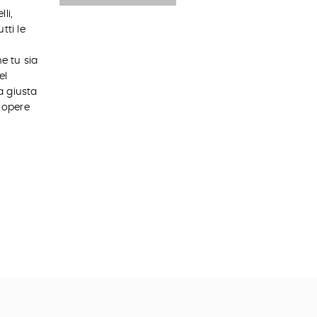
li,
tti le
e tu sia
el
a giusta
e opere