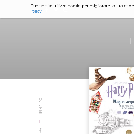
Questo sito utilizza cookie per migliorare la tua esper
Policy.
Salta
ai
contenuti.
|
H
Salta
alla
navigazione
Condividi