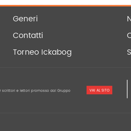
Generi
N
Contatti
Torneo Ickabog
S
VAI AL SITO
r scrittori e lettori promosso dal Gruppo