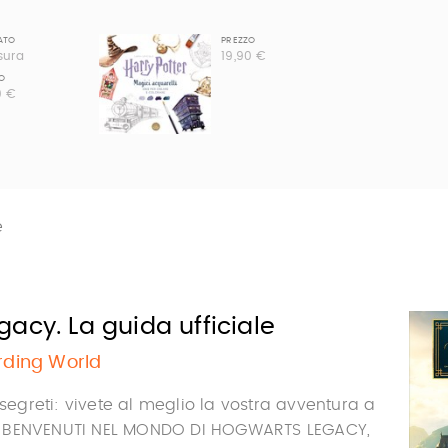
ATO
PREZZO
sura
19,90 €
O
0 €
e
acy. La guida ufficiale
rding World
 segreti: vivete al meglio la vostra avventura a
 BENVENUTI NEL MONDO DI HOGWARTS LEGACY,