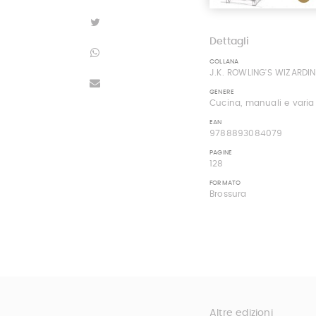
Dettagli
COLLANA
J.K. ROWLING'S WIZARD
GENERE
Cucina, manuali e varia
EAN
9788893084079
PAGINE
128
FORMATO
Brossura
Altre edizioni