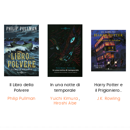
Il Libro della
In una notte di
Harry Potter e
Polvere
temporale
il Prigioniero…
Philip Pullman
Yuichi Kimura
,
J.K. Rowling
Hiroshi Abe