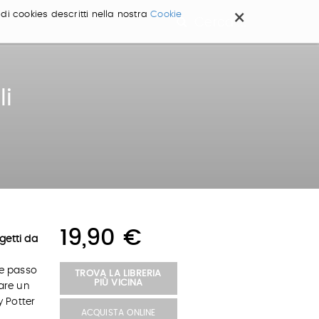
×
 di cookies descritti nella nostra
Cookie
Cerca ...
li
19,90 €
getti da
te passo
TROVA LA LIBRERIA
PIÙ VICINA
eare un
 Potter
ACQUISTA ONLINE