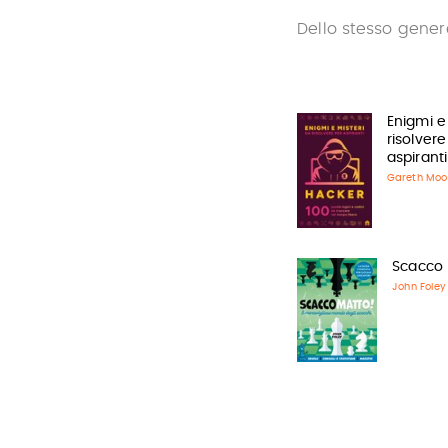
Dello stesso gener
Enigmi e
risolvere
aspirant
Gareth Moo
Scacco
John Foley