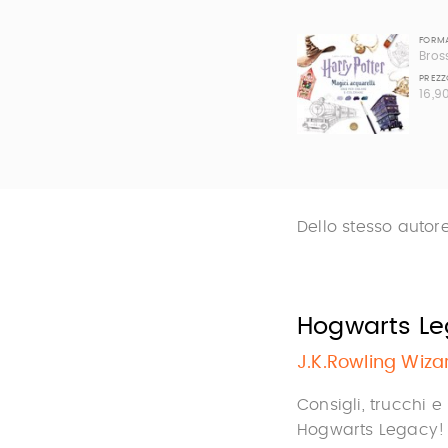
FORM
Bros
PREZZ
16,9
Dello stesso autor
Hogwarts Leg
J.K.Rowling Wiza
Consigli, trucchi e
Hogwarts Legacy!