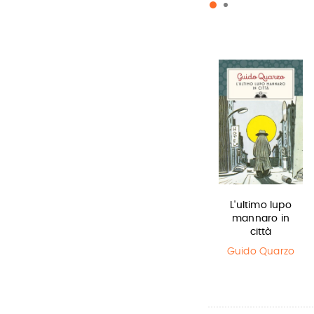
La bambina
Lottery boy
L'ultimo lupo
che salvò il…
mannaro in
Michael Byrne
città
Matt Haig
,
Chris Mould
Guido Quarzo