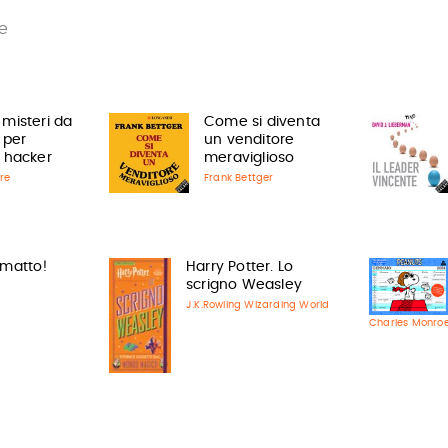
e
 misteri da
Come si diventa
 per
un venditore
i hacker
meraviglioso
re
Frank Bettger
 matto!
Harry Potter. Lo
scrigno Weasley
J.K.Rowling Wizarding World
Charles Monroe