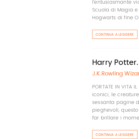
l’entusiasmante vi
Scuola di Magia e n
Hogwarts di fine Ot
CONTINUA A LEGGERE
Harry Potter
J.K.Rowling Wiza
PORTATE IN VITA I
iconici, le creatur
sessanta pagine d
pieghevoli, questo
far brillare i momen
CONTINUA A LEGGERE