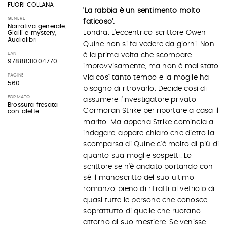
FUORI COLLANA
'La rabbia è un sentimento molto
GENERE
faticoso'.
Narrativa generale,
Londra. L’eccentrico scrittore Owen
Gialli e mystery,
Audiolibri
Quine non si fa vedere da giorni. Non
EAN
è la prima volta che scompare
9788831004770
improvvisamente, ma non è mai stato
PAGINE
via così tanto tempo e la moglie ha
560
bisogno di ritrovarlo. Decide così di
FORMATO
assumere l’investigatore privato
Brossura fresata
Cormoran Strike per riportare a casa il
con alette
marito. Ma appena Strike comincia a
indagare, appare chiaro che dietro la
scomparsa di Quine c’è molto di più di
quanto sua moglie sospetti. Lo
scrittore se n’è andato portando con
sé il manoscritto del suo ultimo
romanzo, pieno di ritratti al vetriolo di
quasi tutte le persone che conosce,
soprattutto di quelle che ruotano
attorno al suo mestiere. Se venisse