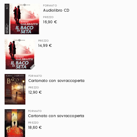
FORMATO
Audiolibro CD
PREZZO
16,90 €
PREZZO
14,99 €
FORMATO
Cartonato con sovraccoperta
PREZZO
12,90 €
FORMATO
Cartonato con sovraccoperta
PREZZO
18,60 €