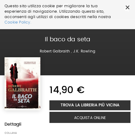
×
Questo sito utilizza cookie per migliorare la tua
esperienza di navigazione. Utilizzando questo sito,
acconsenti agli utilizzi di cookies descritti nella nostra
Salta
Cookie Policy.
ai
contenuti.
|
Il baco da seta
Salta
alla
Robert Galbraith
,
J.K. Rowling
navigazione
14,90 €
TROVA LA LIBRERIA PIÙ VICINA
ACQUISTA ONLINE
Dettagli
COLLANA