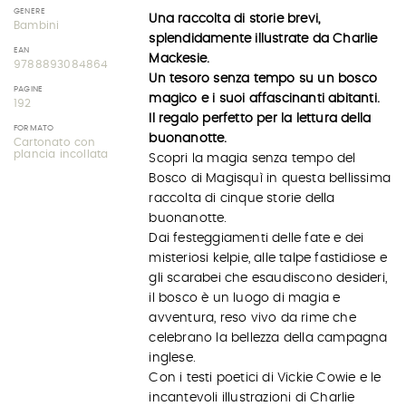
GENERE
Una raccolta di storie brevi,
Bambini
splendidamente illustrate da Charlie
EAN
Mackesie.
9788893084864
Un tesoro senza tempo su un bosco
PAGINE
magico e i suoi affascinanti abitanti.
192
Il regalo perfetto per la lettura della
FORMATO
buonanotte.
Cartonato con
plancia incollata
Scopri la magia senza tempo del
Bosco di Magisquì in questa bellissima
raccolta di cinque storie della
buonanotte.
Dai festeggiamenti delle fate e dei
misteriosi kelpie, alle talpe fastidiose e
gli scarabei che esaudiscono desideri,
il bosco è un luogo di magia e
avventura, reso vivo da rime che
celebrano la bellezza della campagna
inglese.
Con i testi poetici di Vickie Cowie e le
incantevoli illustrazioni di Charlie