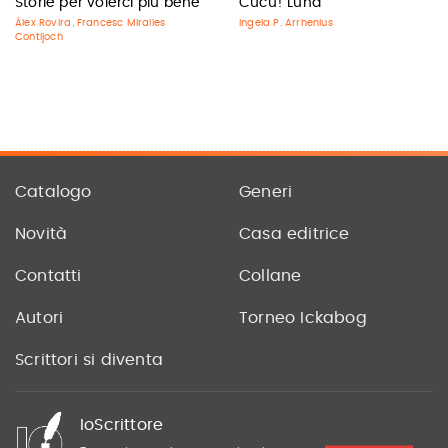
Storie per volerci più bene
Cucù! Luna
Álex Rovira
Francesc Miralles
Ingela P. Arrhenius
,
Contijoch
Catalogo
Generi
Novità
Casa editrice
Contatti
Collane
Autori
Torneo Ickabog
Scrittori si diventa
IoScrittore