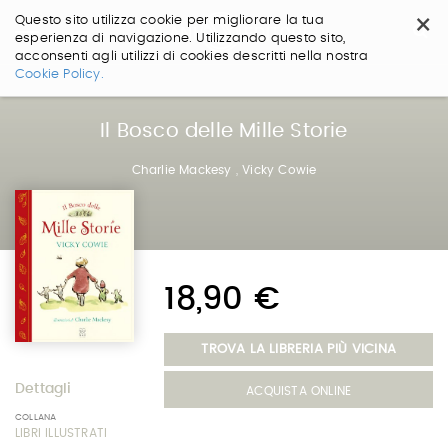
×
Questo sito utilizza cookie per migliorare la tua
esperienza di navigazione. Utilizzando questo sito,
acconsenti agli utilizzi di cookies descritti nella nostra
Salta
Cookie Policy.
ai
contenuti.
|
Il Bosco delle Mille Storie
Salta
alla
Charlie Mackesy
,
Vicky Cowie
navigazione
18,90 €
TROVA LA LIBRERIA PIÙ VICINA
Dettagli
ACQUISTA ONLINE
COLLANA
LIBRI ILLUSTRATI