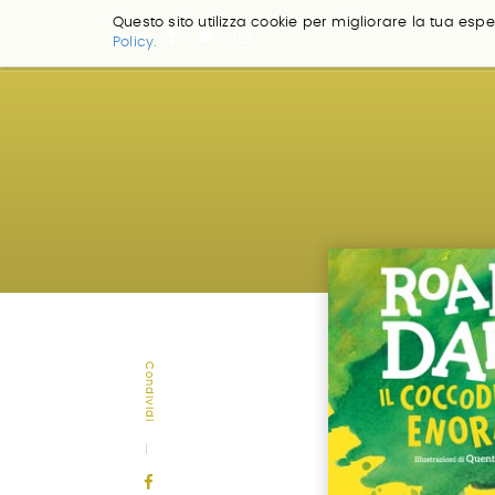
Questo sito utilizza cookie per migliorare la tua esper
Policy.
Salta
ai
contenuti.
|
Salta
alla
navigazione
Condividi