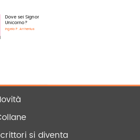
Dove sei Signor
Unicorno?
Ingela P. Arrhenius
ovità
Collane
crittori si diventa