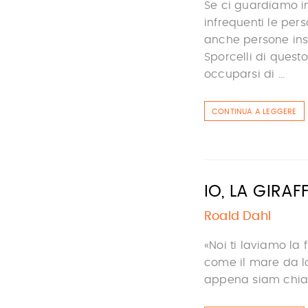
Se ci guardiamo i
infrequenti le per
anche persone insi
Sporcelli di quest
occuparsi di ...
CONTINUA A LEGGERE
IO, LA GIRAF
Roald Dahl
«Noi ti laviamo la 
come il mare da l
appena siam chiamat