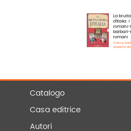
La brutta
d'Italia: 
romani-I
barbari-I
romani
Chicca Galli
Massimo Bir
Catalogo
Casa editrice
Autori