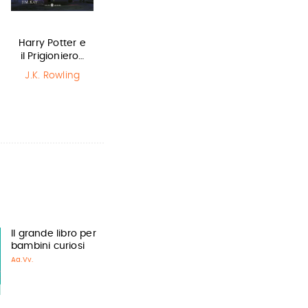
Harry Potter e
La bambina
Lottery boy
il Prigioniero…
che salvò il…
Michael Byrne
J.K. Rowling
Matt Haig
,
Chris Mould
Il grande libro per
bambini curiosi
Aa.Vv.