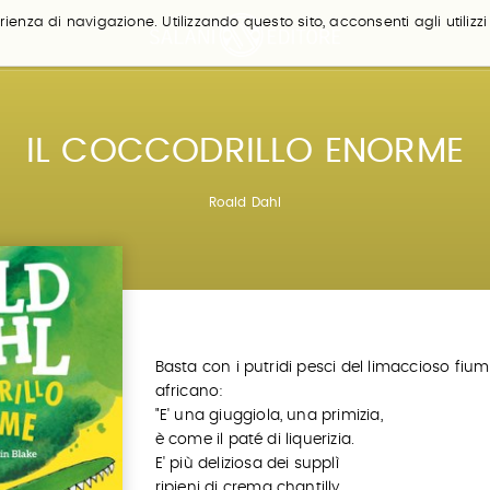
ienza di navigazione. Utilizzando questo sito, acconsenti agli utilizzi
IL COCCODRILLO ENORME
Roald Dahl
Basta con i putridi pesci del limaccioso fiu
africano:
"E' una giuggiola, una primizia,
è come il paté di liquerizia.
E' più deliziosa dei supplì
ripieni di crema chantilly.