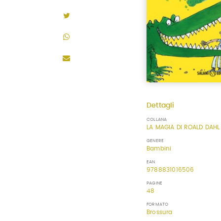
Dettagli
COLLANA
LA MAGIA DI ROALD DAHL
GENERE
Bambini
EAN
9788831016506
PAGINE
48
FORMATO
Brossura