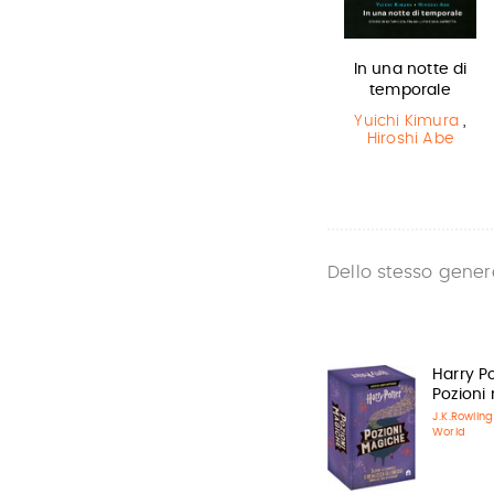
Il Libro della
Miss strega
In una notte di
Polvere
temporale
Eva Ibbotson
Philip Pullman
Yuichi Kimura
,
Hiroshi Abe
Dello stesso gener
Harry Po
Pozioni
J.K.Rowlin
World