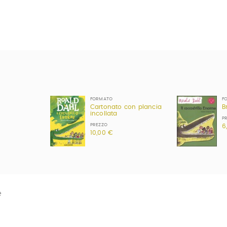
FORMATO
F
Cartonato con plancia
B
incollata
P
PREZZO
6
10,00 €
e