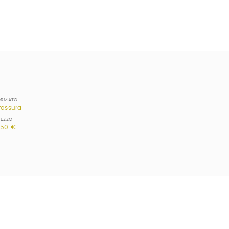
ORMATO
rossura
REZZO
,50 €