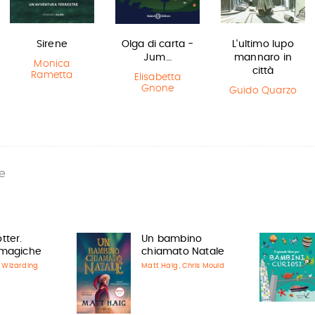
Sirene
Olga di carta -
L'ultimo lupo
Jum…
mannaro in
Monica
città
Rametta
Elisabetta
Gnone
Guido Quarzo
e
tter.
Un bambino
 magiche
chiamato Natale
g Wizarding
Matt Haig
Chris Mould
,