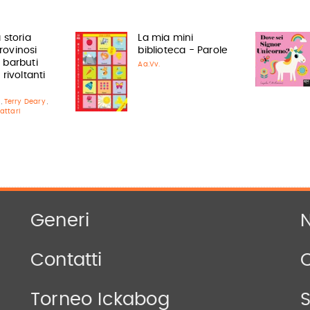
 storia
La mia mini
I rovinosi
biblioteca - Parole
 barbuti
Aa.Vv.
 rivoltanti
Terry Deary
,
,
attari
Generi
N
Contatti
Torneo Ickabog
S