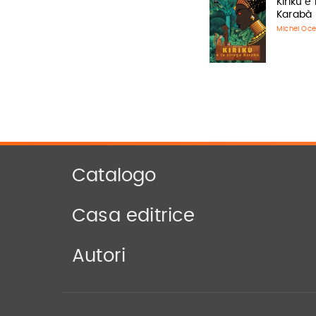
Kirikù e
Karabà
Michel Oce
Catalogo
Casa editrice
Autori