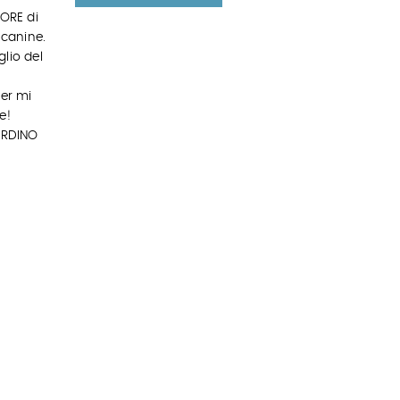
IORE di
 canine.
glio del
ker mi
e!
ARDINO