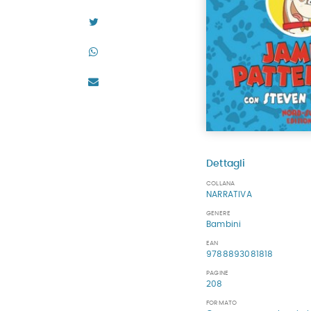
Dettagli
COLLANA
NARRATIVA
GENERE
Bambini
EAN
9788893081818
PAGINE
208
FORMATO