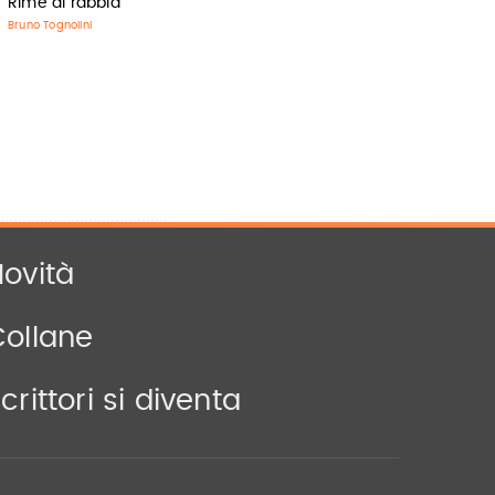
Rime di rabbia
Bruno Tognolini
ovità
Collane
crittori si diventa