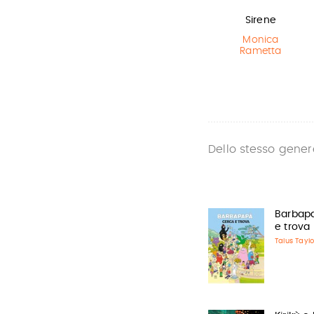
La bambina
Lottery boy
Sirene
che salvò il…
Michael Byrne
Monica
Rametta
Matt Haig
,
Chris Mould
Dello stesso gener
Barbap
e trova
Talus Taylo