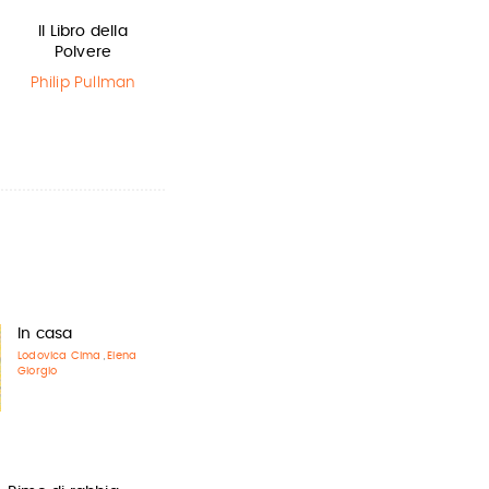
Il Libro della
In una notte di
L'ultimo lupo
Polvere
temporale
mannaro in
città
Philip Pullman
Yuichi Kimura
,
Hiroshi Abe
Guido Quarzo
In casa
Lodovica Cima
Elena
,
Giorgio