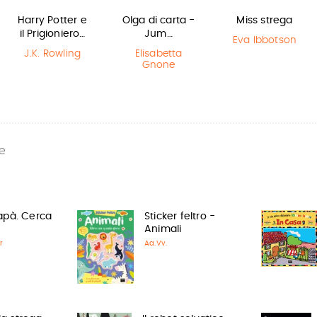
Harry Potter e
Olga di carta -
Miss strega
il Prigioniero…
Jum…
Eva Ibbotson
J.K. Rowling
Elisabetta
Gnone
e
apà. Cerca
Sticker feltro -
Animali
r
Aa.Vv.