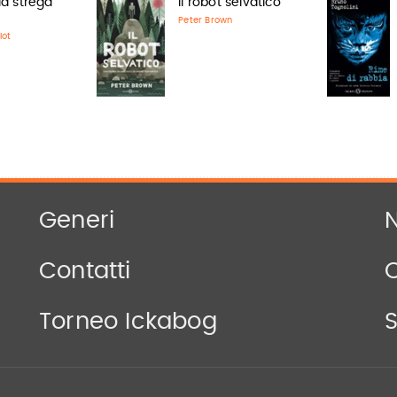
 la strega
Il robot selvatico
Peter Brown
lot
Generi
N
Contatti
Torneo Ickabog
S