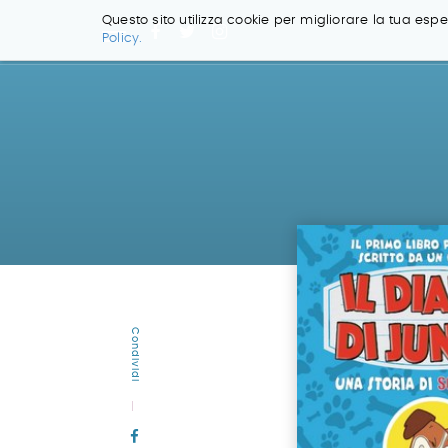
Questo sito utilizza cookie per migliorare la tua esper
Policy.
Salta
ai
contenuti.
|
Salta
alla
navigazione
Condividi