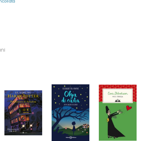
ncollata
ani