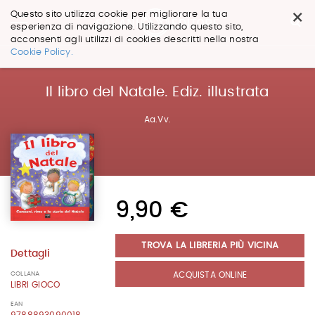
×
Questo sito utilizza cookie per migliorare la tua
esperienza di navigazione. Utilizzando questo sito,
acconsenti agli utilizzi di cookies descritti nella nostra
Salta
Cookie Policy.
ai
contenuti.
|
Il libro del Natale. Ediz. illustrata
Salta
alla
Aa.Vv.
navigazione
9,90 €
TROVA LA LIBRERIA PIÙ VICINA
Dettagli
COLLANA
ACQUISTA ONLINE
LIBRI GIOCO
EAN
9788893090018