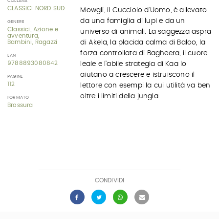
COLLANA
CLASSICI NORD SUD
Mowgli, il Cucciolo d’Uomo, è allevato
da una famiglia di lupi e da un
GENERE
Classici, Azione e
universo di animali. La saggezza aspra
avventura,
di Akela, la placida calma di Baloo, la
Bambini, Ragazzi
forza controllata di Bagheera, il cuore
EAN
9788893080842
leale e l’abile strategia di Kaa lo
aiutano a crescere e istruiscono il
PAGINE
112
lettore con esempi la cui utilità va ben
oltre i limiti della jungla.
FORMATO
Brossura
CONDIVIDI