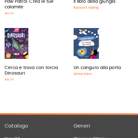
Paw Patrol. Crea le tue
Il libro della giungla
calamite
Rudyard Kipling
Aa.Vv.
Cerca e trova con torcia
Un canguro alla porta
Dinosauri
Eshkol Nevo
Aa.Vv.
Catalogo
Generi