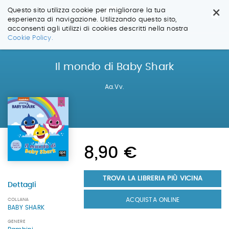
×
Questo sito utilizza cookie per migliorare la tua
esperienza di navigazione. Utilizzando questo sito,
acconsenti agli utilizzi di cookies descritti nella nostra
Salta
Cookie Policy.
ai
contenuti.
|
Il mondo di Baby Shark
Salta
alla
Aa.Vv.
navigazione
8,90 €
TROVA LA LIBRERIA PIÙ VICINA
Dettagli
ACQUISTA ONLINE
COLLANA
BABY SHARK
GENERE