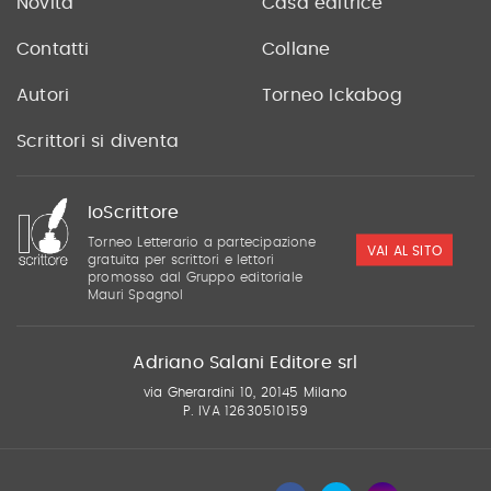
Novità
Casa editrice
Contatti
Collane
Autori
Torneo Ickabog
Scrittori si diventa
IoScrittore
Torneo Letterario a partecipazione
VAI AL SITO
gratuita per scrittori e lettori
promosso dal Gruppo editoriale
Mauri Spagnol
Adriano Salani Editore srl
via Gherardini 10, 20145 Milano
P. IVA 12630510159