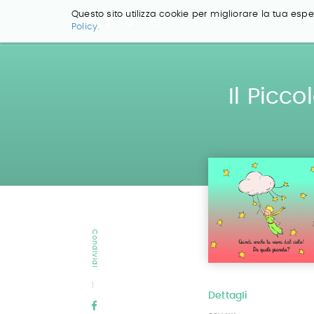
Questo sito utilizza cookie per migliorare la tua esper
Policy.
Salta
ai
contenuti.
|
Il Picc
Salta
alla
navigazione
Condividi
Dettagli