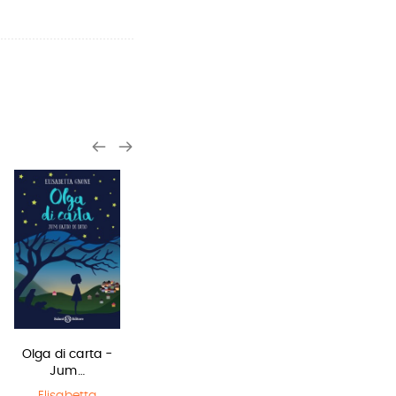
Olga di carta -
Harry Potter e
La bambina
Jum…
il Prigioniero…
che salvò il…