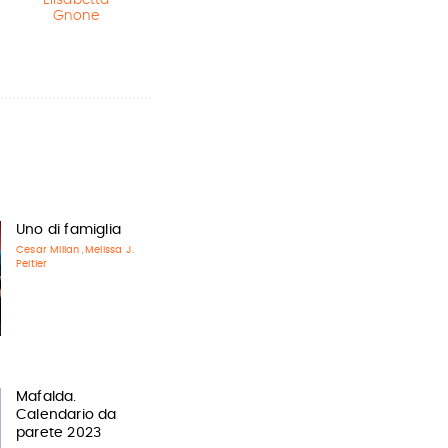
Elisabetta
J.K. Rowling
Matt Haig
,
Gnone
Chris Mould
Uno di famiglia
Cesar Millan
Melissa J.
,
Peltier
Mafalda.
Calendario da
parete 2023