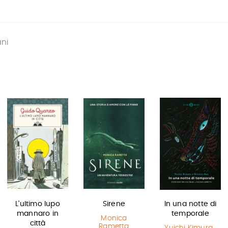
ani
L'ultimo lupo
Sirene
In una notte di
mannaro in
temporale
Monica
città
Rametta