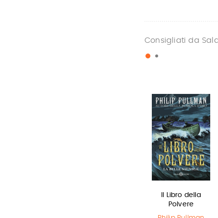
Consigliati da Sal
Miss strega
Lottery boy
Il Libro della
Polvere
Eva Ibbotson
Michael Byrne