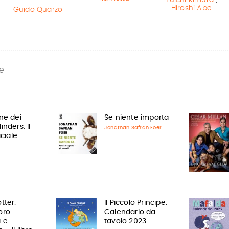
Yuichi Kimura
,
Hiroshi Abe
Guido Quarzo
e
ne dei
Se niente importa
inders. Il
Jonathan Safran Foer
iciale
tter.
Il Piccolo Principe.
oro:
Calendario da
 e
tavolo 2023