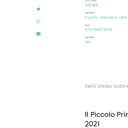
COLLANA
AGENDA
GENERE
Cucina, manuali e varia
EAN
9791259576019
PAGINE
144
Dello stesso autor
Il Piccolo P
2021