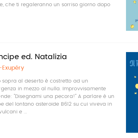
pe, che ti regaleranno un sorriso giorno dopo
incipe ed. Natalizia
t-Exupéry
o sopra al deserto è costretto ad un
rgenza in mezzo al nulla. Improvvisamente
ende: "Disegnami una pecora!" A parlare è un
pe del lontano asteroide B612 su cui viveva in
lcani e ...