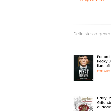
Philip Pullman
Dello stesso gener
Per ordi
Peaky Bl
libro uff
Matt Allen
Harry Po
Grifond
audacia