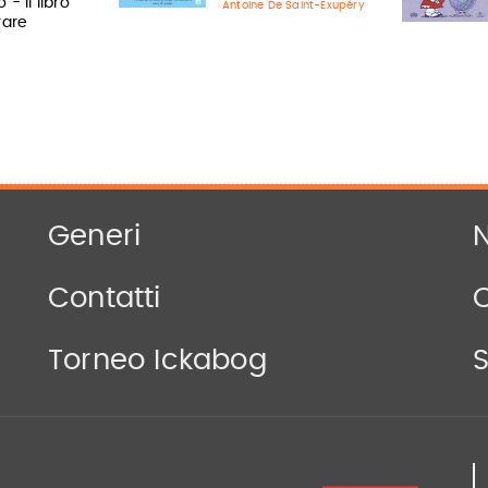
 - Il libro
Antoine De Saint-Exupéry
rare
Generi
N
Contatti
Torneo Ickabog
S