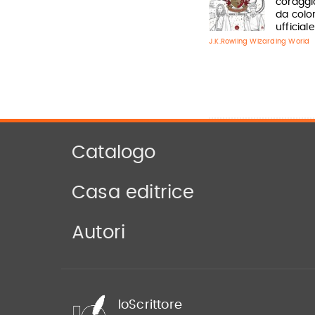
coraggio
da colo
ufficiale
J.K.Rowling Wizarding World
Catalogo
Casa editrice
Autori
IoScrittore