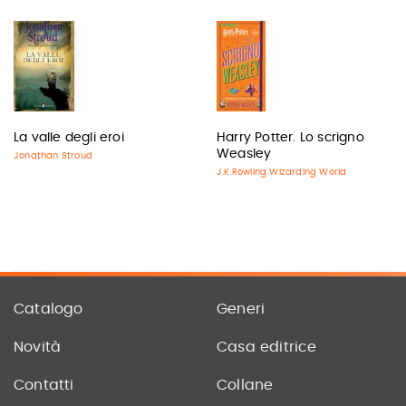
La valle degli eroi
Harry Potter. Lo scrigno
Weasley
Jonathan Stroud
J.K.Rowling Wizarding World
Catalogo
Generi
Novità
Casa editrice
Contatti
Collane