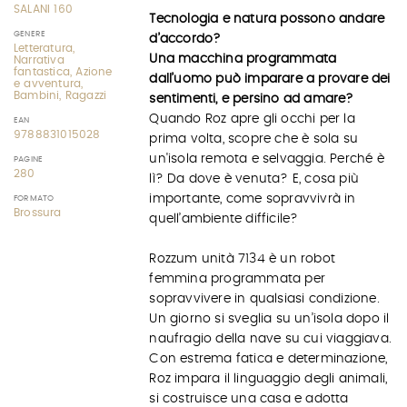
SALANI 160
Tecnologia e natura possono andare
GENERE
d’accordo?
Letteratura,
Una macchina programmata
Narrativa
fantastica, Azione
dall’uomo può imparare a provare dei
e avventura,
Bambini, Ragazzi
sentimenti, e persino ad amare?
Quando Roz apre gli occhi per la
EAN
9788831015028
prima volta, scopre che è sola su
un'isola remota e selvaggia. Perché è
PAGINE
280
lì? Da dove è venuta? E, cosa più
importante, come sopravvivrà in
FORMATO
Brossura
quell’ambiente difficile?
Rozzum unità 7134 è un robot
femmina programmata per
sopravvivere in qualsiasi condizione.
Un giorno si sveglia su un’isola dopo il
naufragio della nave su cui viaggiava.
Con estrema fatica e determinazione,
Roz impara il linguaggio degli animali,
si costruisce una casa e adotta