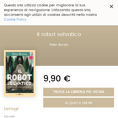
×
Questo sito utilizza cookie per migliorare la tua
esperienza di navigazione. Utilizzando questo sito,
acconsenti agli utilizzi di cookies descritti nella nostra
Salta
Cookie Policy.
ai
contenuti.
|
Il robot selvatico
Salta
alla
Peter Brown
navigazione
9,90 €
TROVA LA LIBRERIA PIÙ VICINA
ACQUISTA ONLINE
Dettagli
COLLANA