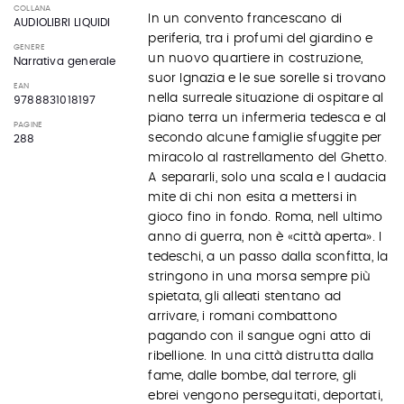
COLLANA
In un convento francescano di
AUDIOLIBRI LIQUIDI
periferia, tra i profumi del giardino e
GENERE
un nuovo quartiere in costruzione,
Narrativa generale
suor Ignazia e le sue sorelle si trovano
EAN
nella surreale situazione di ospitare al
9788831018197
piano terra un infermeria tedesca e al
PAGINE
secondo alcune famiglie sfuggite per
288
miracolo al rastrellamento del Ghetto.
A separarli, solo una scala e l audacia
mite di chi non esita a mettersi in
gioco fino in fondo. Roma, nell ultimo
anno di guerra, non è «città aperta». I
tedeschi, a un passo dalla sconfitta, la
stringono in una morsa sempre più
spietata, gli alleati stentano ad
arrivare, i romani combattono
pagando con il sangue ogni atto di
ribellione. In una città distrutta dalla
fame, dalle bombe, dal terrore, gli
ebrei vengono perseguitati, deportati,