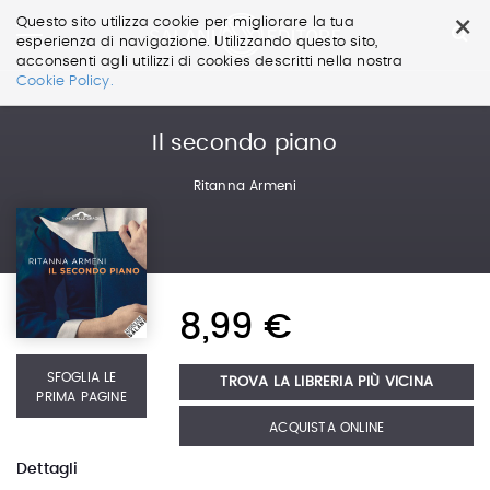
×
Questo sito utilizza cookie per migliorare la tua
esperienza di navigazione. Utilizzando questo sito,
acconsenti agli utilizzi di cookies descritti nella nostra
Salta
Cookie Policy.
ai
contenuti.
|
Il secondo piano
Salta
alla
Ritanna Armeni
navigazione
8,99 €
SFOGLIA LE
TROVA LA LIBRERIA PIÙ VICINA
PRIMA PAGINE
ACQUISTA ONLINE
Dettagli