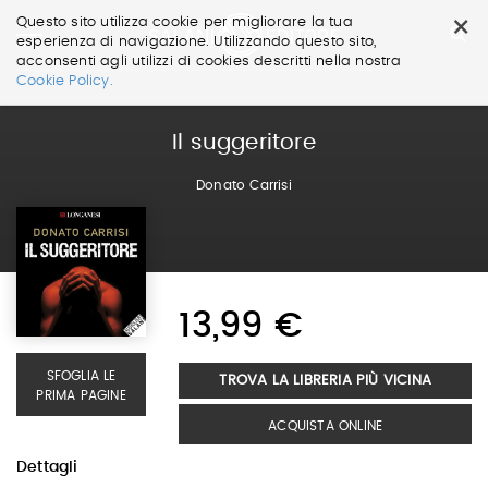
×
Questo sito utilizza cookie per migliorare la tua
esperienza di navigazione. Utilizzando questo sito,
acconsenti agli utilizzi di cookies descritti nella nostra
Salta
Cookie Policy.
ai
contenuti.
|
Il suggeritore
Salta
alla
Donato Carrisi
navigazione
13,99 €
SFOGLIA LE
TROVA LA LIBRERIA PIÙ VICINA
PRIMA PAGINE
ACQUISTA ONLINE
Dettagli