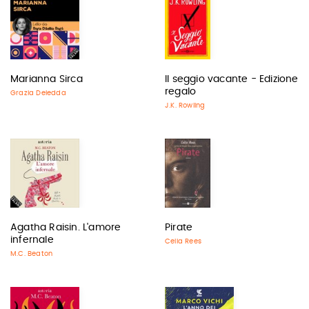
Marianna Sirca
Il seggio vacante - Edizione
regalo
Grazia Deledda
J.K. Rowling
Agatha Raisin. L'amore
Pirate
infernale
Celia Rees
M.C. Beaton