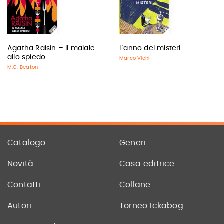
Agatha Raisin – Il maiale
L'anno dei misteri
allo spiedo
Marco Vichi
M.C. Beaton
Catalogo
Generi
Novità
Casa editrice
Contatti
Collane
Autori
Torneo Ickabog