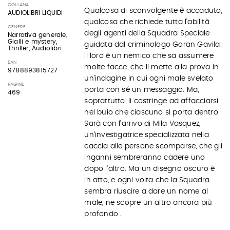
COLLANA
Qualcosa di sconvolgente è accaduto,
AUDIOLIBRI LIQUIDI
qualcosa che richiede tutta l'abilità
GENERE
degli agenti della Squadra Speciale
Narrativa generale,
Gialli e mystery,
guidata dal criminologo Goran Gavila.
Thriller, Audiolibri
Il loro è un nemico che sa assumere
EAN
molte facce, che li mette alla prova in
9788893815727
un'indagine in cui ogni male svelato
PAGINE
porta con sé un messaggio. Ma,
469
soprattutto, li costringe ad affacciarsi
nel buio che ciascuno si porta dentro.
Sarà con l'arrivo di Mila Vasquez,
un'investigatrice specializzata nella
caccia alle persone scomparse, che gli
inganni sembreranno cadere uno
dopo l'altro. Ma un disegno oscuro è
in atto, e ogni volta che la Squadra
sembra riuscire a dare un nome al
male, ne scopre un altro ancora più
profondo...