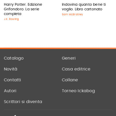
Harry Potter. Edizione
Indovina quanto bene ti
Grifondoro. La serie
voglio. Libro cartonato
completa
Sam McBratney
J.K. Rowling
Catalogo
Generi
Novità
Casa editrice
Contatti
Collane
Autori
Torneo Ickabog
Scrittori si diventa