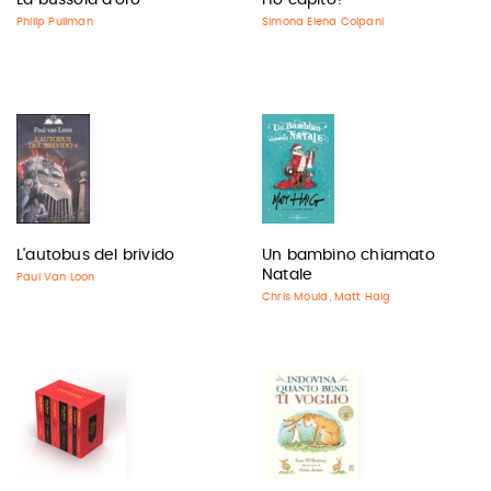
La bussola d'oro
Ho capito!
Philip Pullman
Simona Elena Colpani
L'autobus del brivido
Un bambino chiamato
Natale
Paul Van Loon
Chris Mould
Matt Haig
,