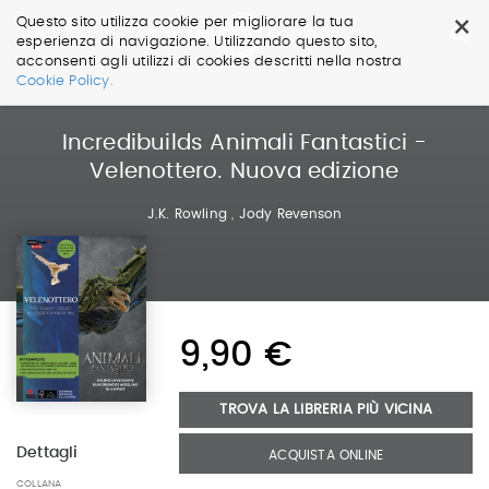
×
Questo sito utilizza cookie per migliorare la tua
esperienza di navigazione. Utilizzando questo sito,
acconsenti agli utilizzi di cookies descritti nella nostra
Salta
Cookie Policy.
ai
contenuti.
|
Incredibuilds Animali Fantastici -
Salta
Velenottero. Nuova edizione
alla
navigazione
J.K. Rowling
,
Jody Revenson
9,90 €
TROVA LA LIBRERIA PIÙ VICINA
Dettagli
ACQUISTA ONLINE
COLLANA