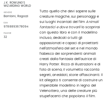
J.K. ROWLING'S
WIZARDING WORLD
Tutto quello che devi sapere sulle
GENERE
Bambini, Ragazzi
creature magiche, sui personaggi e
sui luoghi incantati del film
Animali
EAN
9788893678094
fantastici e dove trovarli
lo scoprirai
con questo libro e con il modellino
PAGINE
32
incluso, dedicati a tutti gli
appassionati e capaci di proiettarti
nell'atmosfera del set e nel mondo
fiabesco dei sorprendenti animali
creati dalla fantasia dell'autrice di
Harry Potter. Ricco di illustrazioni e di
foto di scena, il volumetto racconta
segreti, aneddoti, storie affascinanti. Il
kit allegato ti consente di costruire un
imperdibile modellino in legno del
Velenottero, una delle creature più
stupefacenti che popolano il film.