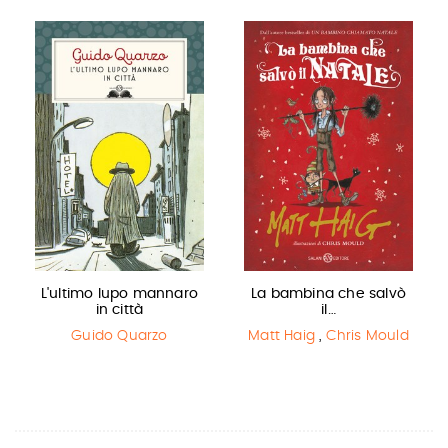
L'ultimo lupo mannaro
La bambina che salvò
in città
il…
Guido Quarzo
Matt Haig
,
Chris Mould