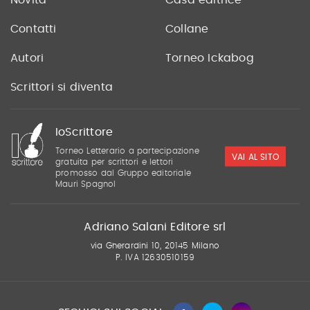
Novità
Casa editrice
Contatti
Collane
Autori
Torneo Ickabog
Scrittori si diventa
IoScrittore
Torneo Letterario a partecipazione
VAI AL SITO
gratuita per scrittori e lettori
promosso dal Gruppo editoriale
Mauri Spagnol
Adriano Salani Editore srl
via Gherardini 10, 20145 Milano
P. IVA 12630510159