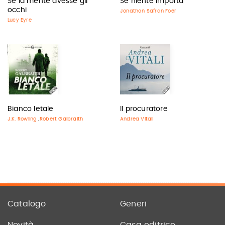
Se la mente avesse gli
Se niente importa
occhi
Jonathan Safran Foer
Lucy Eyre
Bianco letale
Il procuratore
J.K. Rowling
Robert Galbraith
Andrea Vitali
,
Catalogo
Generi