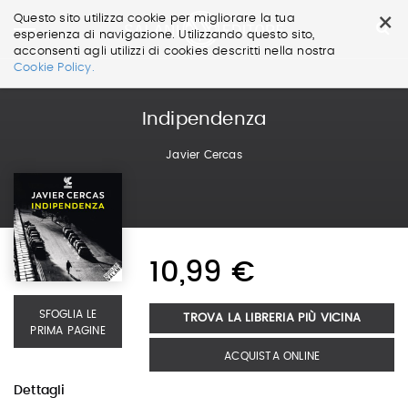
×
Questo sito utilizza cookie per migliorare la tua
esperienza di navigazione. Utilizzando questo sito,
acconsenti agli utilizzi di cookies descritti nella nostra
Salta
Cookie Policy.
ai
contenuti.
|
Indipendenza
Salta
alla
Javier Cercas
navigazione
10,99 €
SFOGLIA LE
TROVA LA LIBRERIA PIÙ VICINA
PRIMA PAGINE
ACQUISTA ONLINE
Dettagli