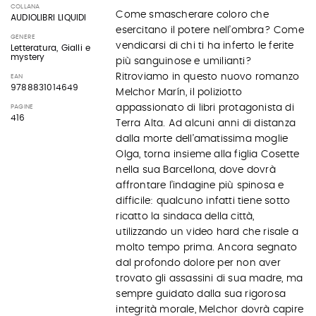
COLLANA
Come smascherare coloro che
AUDIOLIBRI LIQUIDI
esercitano il potere nell’ombra? Come
GENERE
vendicarsi di chi ti ha inferto le ferite
Letteratura, Gialli e
mystery
più sanguinose e umilianti?
Ritroviamo in questo nuovo romanzo
EAN
9788831014649
Melchor Marín, il poliziotto
appassionato di libri protagonista di
PAGINE
416
Terra Alta. Ad alcuni anni di distanza
dalla morte dell’amatissima moglie
Olga, torna insieme alla figlia Cosette
nella sua Barcellona, dove dovrà
affrontare l’indagine più spinosa e
difficile: qualcuno infatti tiene sotto
ricatto la sindaca della città,
utilizzando un video hard che risale a
molto tempo prima. Ancora segnato
dal profondo dolore per non aver
trovato gli assassini di sua madre, ma
sempre guidato dalla sua rigorosa
integrità morale, Melchor dovrà capire