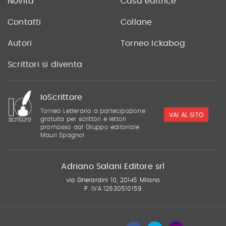
Novità
Casa editrice
Contatti
Collane
Autori
Torneo Ickabog
Scrittori si diventa
IoScrittore
Torneo Letterario a partecipazione
VAI AL SITO
gratuita per scrittori e lettori
promosso dal Gruppo editoriale
Mauri Spagnol
Adriano Salani Editore srl
via Gherardini 10, 20145 Milano
P. IVA 12630510159