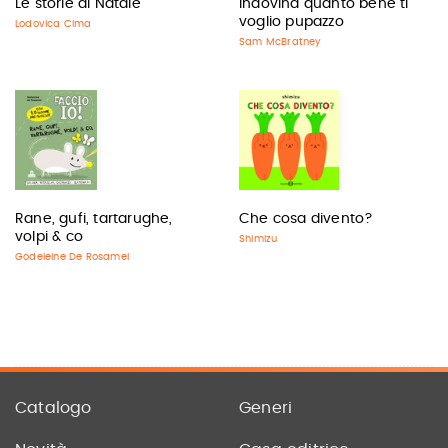
Le storie di Natale
Indovina quanto bene ti
voglio pupazzo
Lodovica Cima
Sam McBratney
Rane, gufi, tartarughe,
Che cosa divento?
volpi & co
Shimizu
Godeleine De Rosamel
Catalogo
Generi