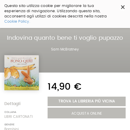
×
Questo sito utilizza cookie per migliorare la tua
esperienza di navigazione. Utilizzando questo sito,
acconsenti agli utilizzi di cookies descritti nella nostra
Salta
Cookie Policy.
ai
contenuti.
|
Indovina quanto bene ti voglio pupazzo
Salta
alla
Sam McBratney
navigazione
14,90 €
TROVA LA LIBRERIA PIÙ VICINA
Dettagli
COLLANA
ACQUISTA ONLINE
LIBRI CARTONATI
GENERE
Bambini