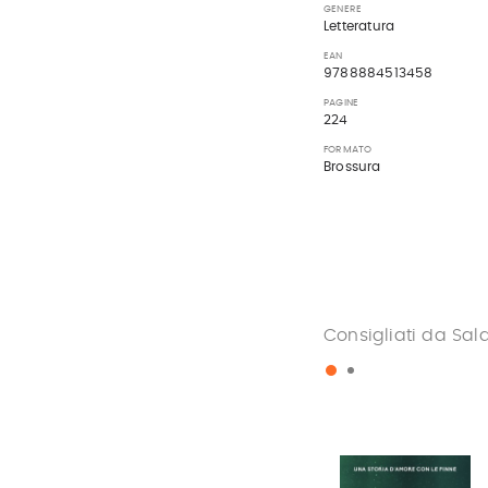
GENERE
Letteratura
EAN
9788884513458
PAGINE
224
FORMATO
Brossura
Consigliati da Sal