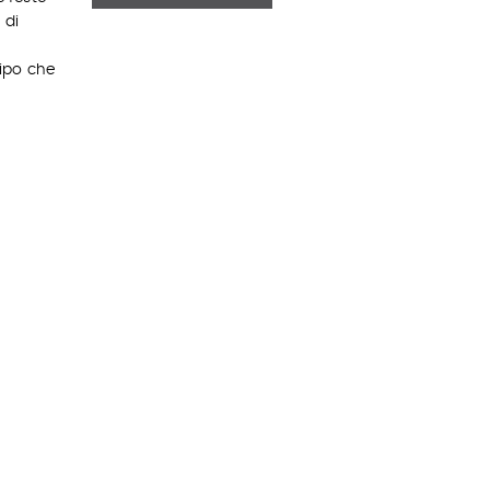
 di
tipo che