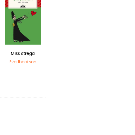
Miss strega
Harry Potter e
La bambina
il Prigioniero…
che salvò il…
Eva Ibbotson
J.K. Rowling
Matt Haig
,
Chris Mould