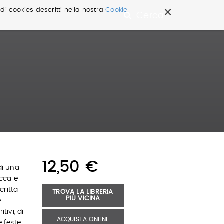
×
 di cookies descritti nella nostra
Cookie
Cerca ...
12,50 €
di una
icca e
critta
TROVA LA LIBRERIA
PIÙ VICINA
e
tivi, di
ACQUISTA ONLINE
e feste