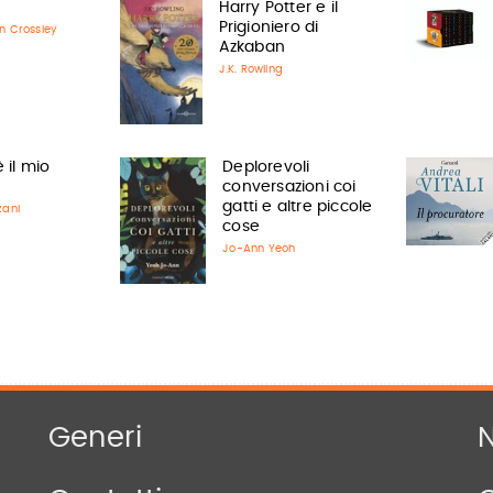
Harry Potter e il
Prigioniero di
n Crossley
Azkaban
J.K. Rowling
è il mio
Deplorevoli
conversazioni coi
gatti e altre piccole
zani
cose
Jo-Ann Yeoh
Generi
N