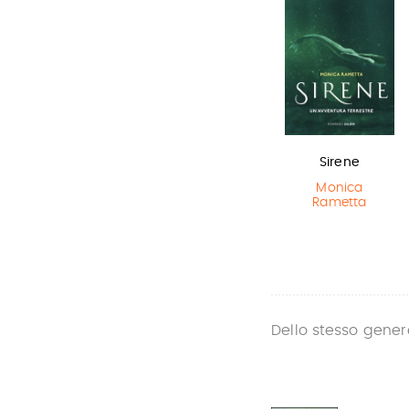
L'ultimo lupo
Il Libro della
Sirene
mannaro in
Polvere
Monica
città
Rametta
Philip Pullman
Guido Quarzo
Dello stesso gener