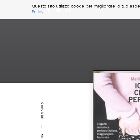
Questo sito utilizza cookie per migliorare la tua esper
Policy.
Salta
ai
contenuti.
|
Salta
alla
navigazione
Condividi