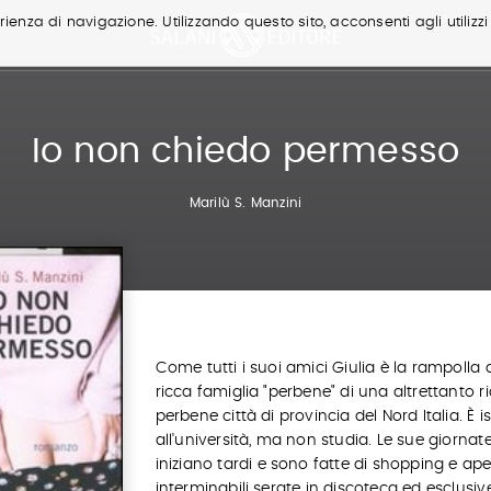
ienza di navigazione. Utilizzando questo sito, acconsenti agli utilizzi
Io non chiedo permesso
Marilù S. Manzini
Come tutti i suoi amici Giulia è la rampolla 
ricca famiglia "perbene" di una altrettanto r
perbene città di provincia del Nord Italia. È is
all'università, ma non studia. Le sue giornat
iniziano tardi e sono fatte di shopping e aperi
interminabili serate in discoteca ed esclusiv