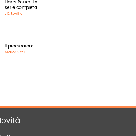
Harry Potter. La
serie completa
J.K. Rowling
Il procuratore
Andrea Vitali
ovità