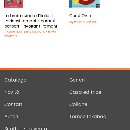
La brutta storia d'Italia: I
Cucù Orso
rovinosi romani-I barbuti
Ingela P. Arrhenius
barbari-I rivoltanti romani
Chicca Galli
Terry Deary
Massimo
,
,
Birattari
Catalogo
Generi
Novità
Casa editrice
Contatti
Collane
Autori
Torneo Ickabog
Scrittori si diventa