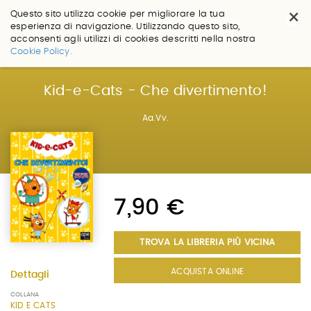
×
Questo sito utilizza cookie per migliorare la tua
esperienza di navigazione. Utilizzando questo sito,
acconsenti agli utilizzi di cookies descritti nella nostra
Salta
Cookie Policy.
ai
contenuti.
|
Kid-e-Cats - Che divertimento!
Salta
alla
Aa.Vv.
navigazione
7,90 €
TROVA LA LIBRERIA PIÙ VICINA
ACQUISTA ONLINE
Dettagli
COLLANA
KID E CATS