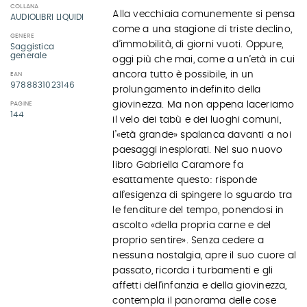
COLLANA
Alla vecchiaia comunemente si pensa
AUDIOLIBRI LIQUIDI
come a una stagione di triste declino,
GENERE
d’immobilità, di giorni vuoti. Oppure,
Saggistica
generale
oggi più che mai, come a un’età in cui
ancora tutto è possibile, in un
EAN
9788831023146
prolungamento indefinito della
giovinezza. Ma non appena laceriamo
PAGINE
144
il velo dei tabù e dei luoghi comuni,
l’«età grande» spalanca davanti a noi
paesaggi inesplorati. Nel suo nuovo
libro Gabriella Caramore fa
esattamente questo: risponde
all’esigenza di spingere lo sguardo tra
le fenditure del tempo, ponendosi in
ascolto «della propria carne e del
proprio sentire». Senza cedere a
nessuna nostalgia, apre il suo cuore al
passato, ricorda i turbamenti e gli
affetti dell’infanzia e della giovinezza,
contempla il panorama delle cose