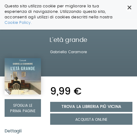
×
Questo sito utilizza cookie per migliorare la tua
esperienza di navigazione. Utilizzando questo sito,
acconsenti agli utilizzi di cookies descritti nella nostra
Salta
Cookie Policy.
ai
contenuti.
|
L’età grande
Salta
alla
Gabriella Caramore
navigazione
9,99 €
SFOGLIA LE
TROVA LA LIBRERIA PIÙ VICINA
PRIMA PAGINE
ACQUISTA ONLINE
Dettagli