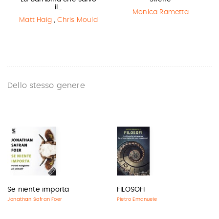
il…
Monica Rametta
Matt Haig
,
Chris Mould
Dello stesso genere
Se niente importa
FILOSOFI
Jonathan Safran Foer
Pietro Emanuele