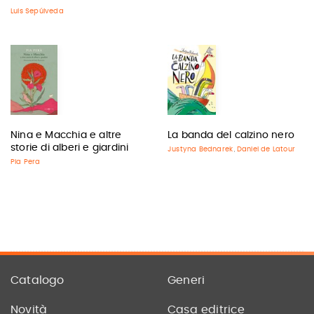
Luis Sepúlveda
Nina e Macchia e altre
La banda del calzino nero
storie di alberi e giardini
Justyna Bednarek
Daniel de Latour
,
Pia Pera
Catalogo
Generi
Novità
Casa editrice