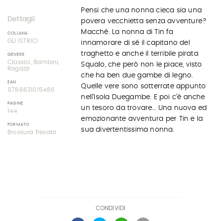
Pensi che una nonna cieca sia una
Dettagli
povera vecchietta senza avventure?
Macché. La nonna di Tin fa
COLLANA
GLI ISTRICI
innamorare di sé il capitano del
traghetto e anche il terribile pirata
GENERE
Classici, Bambini,
Squalo, che però non le piace, visto
Ragazzi
che ha ben due gambe di legno.
EAN
Quelle vere sono sotterrate appunto
9788831015486
nell’Isola Duegambe. E poi c’è anche
PAGINE
un tesoro da trovare… Una nuova ed
144
emozionante avventura per Tin e la
FORMATO
sua divertentissima nonna.
Brossura fresata
CONDIVIDI