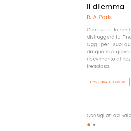
Il dilemma
B. A. Paris
Conoscere la verit
distruggerà lui.Fin
Oggi, per i suoi q
da quando, giovani
ricevimento di no
frettolosa. ...
CONTINUA A LEGGERE
Consigliati da Sal