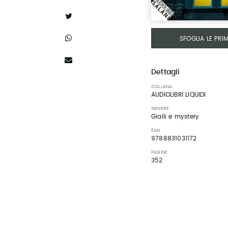
SFOGLIA LE PRI
Dettagli
COLLANA
AUDIOLIBRI LIQUIDI
GENERE
Gialli e mystery
EAN
9788831031172
PAGINE
352