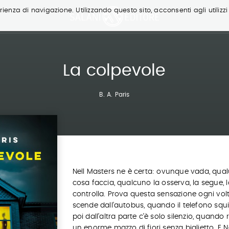
ienza di navigazione. Utilizzando questo sito, acconsenti agli utilizzi
La colpevole
B. A. Paris
Nell Masters ne è certa: ovunque vada, qua
cosa faccia, qualcuno la osserva, la segue, l
controlla. Prova questa sensazione ogni vol
scende dall’autobus, quando il telefono squ
poi dall’altra parte c’è solo silenzio, quando 
un enorme mazzo di fiori senza biglietto. E N