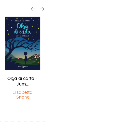
Olga di carta -
Il Libro della
Sirene
Jum…
Polvere
Monica
Rametta
Elisabetta
Philip Pullman
Gnone