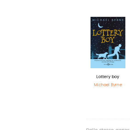
In una notte di
Miss strega
Lottery boy
temporale
Eva Ibbotson
Michael Byrne
Yuichi Kimura
,
Hiroshi Abe