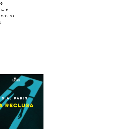
le
mare i
 nostra
ù