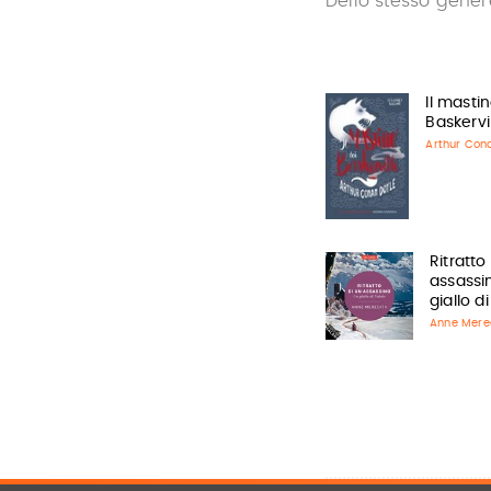
Dello stesso gener
Il masti
Baskervi
Arthur Con
Ritratto
assassi
giallo d
Anne Mere