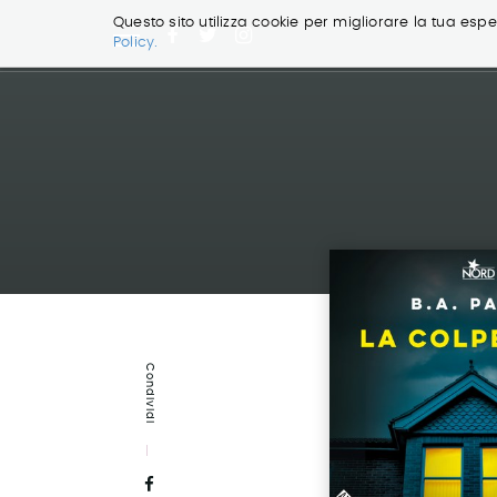
Questo sito utilizza cookie per migliorare la tua esper
Policy.
Salta
ai
contenuti.
|
Salta
alla
navigazione
Condividi