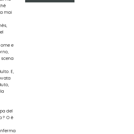
ché
ha mai
nès,
el
 nome e
orno,
a scena
lto. E,
ovata
duto,
la
e
lpa del
zo? O è
conferma