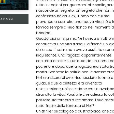
tutte le ragioni per guardarsi alle spalle, per
nasconde un segreto. Un segreto che non 
confessato né ad Alex, l’uomo con cui sta
MA PAGINE
provando a costruire una nuova vita, né a I
l’amica sempre al suo fianco nei momenti d
bisogno…
Quattordici anni prima, Nell aveva un altro
conduceva una vita tranquilla finché, un gi
dalla sua finestra non aveva assistito a un
inquietante: una ragazza apparentemente
costretta a salire su un’auto da un uomo adu
poche ore dopo, quella ragazza era stata tr
morta. Sebbene la polizia non le avesse cre
Nell era sicura di aver riconosciuto l’uomo al
guida, e quella certezza era diventata
un’ossessione, un’ossessione che le avrebb
stravolto la vita… Possibile che adesso la co
passato sia tornata a reclamare il suo prez
tutto frutto della fantasia di Nell?
Un thriller psicologico claustrofobico, che 