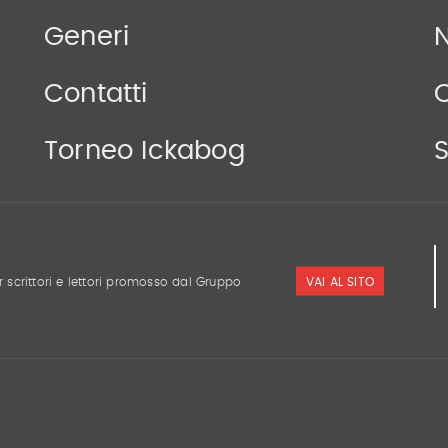
Generi
N
Contatti
Torneo Ickabog
S
VAI AL SITO
r scrittori e lettori promosso dal Gruppo