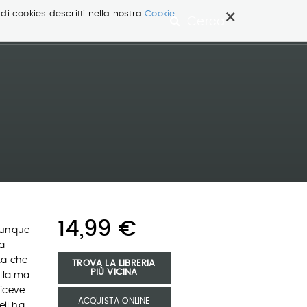
×
 di cookies descritti nella nostra
Cookie
Cerca ...
14,99 €
lunque
a
ta che
TROVA LA LIBRERIA
PIÙ VICINA
illa ma
riceve
ACQUISTA ONLINE
ell ha