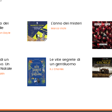
e
no dei
L'anno dei misteri
lle
Marco Vichi
an Doyle
 di un
Le vite segrete di
no. Un
un gentiluomo
i Natale
KJ Charles
dith