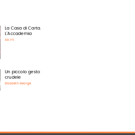
La Casa di Carta.
L'Accademia
AA.VV.
Un piccolo gesto
crudele
Elizabeth George