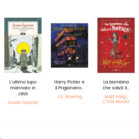
L'ultimo lupo
Harry Potter e
La bambina
mannaro in
il Prigioniero…
che salvò il…
città
J.K. Rowling
Matt Haig
,
Chris Mould
Guido Quarzo